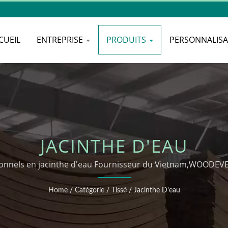
CUEIL
ENTREPRISE
PRODUITS
PERSONNALIS
JACINTHE D'EAU
onnels en jacinthe d'eau Fournisseur du Vietnam,WOODEV
ODM
Home
/
Catégorie
/
Tissé
/
Jacinthe D'eau