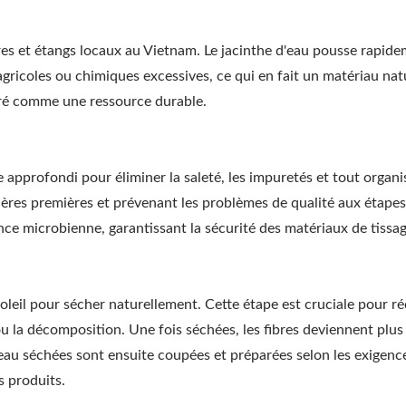
ères et étangs locaux au Vietnam. Le jacinthe d'eau pousse rapide
agricoles ou chimiques excessives, ce qui en fait un matériau nat
éré comme une ressource durable.
ge approfondi pour éliminer la saleté, les impuretés et tout organ
ières premières et prévenant les problèmes de qualité aux étapes
Pergola Avec Pare-Sol
Support De Hamac
ance microbienne, garantissant la sécurité des matériaux de tissag
Réglable En Métal
D'extérieur En Acier
soleil pour sécher naturellement. Cette étape est cruciale pour ré
u la décomposition. Une fois séchées, les fibres deviennent plus
d'eau séchées sont ensuite coupées et préparées selon les exigenc
s produits.