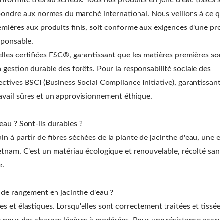
ormité très au sérieux. Tous nos produits en jonc d'eau tissés 
épondre aux normes du marché international. Nous veillons à ce 
emières aux produits finis, soit conforme aux exigences d'une p
sponsable.
elles certifiées FSC®, garantissant que les matières premières so
gestion durable des forêts. Pour la responsabilité sociale des
ectives BSCI (Business Social Compliance Initiative), garantissan
ravail sûres et un approvisionnement éthique.
eau ? Sont-ils durables ?
in à partir de fibres séchées de la plante de jacinthe d'eau, une 
etnam. C'est un matériau écologique et renouvelable, récolté san
e.
es de rangement en jacinthe d'eau ?
es et élastiques. Lorsqu'elles sont correctement traitées et tissée