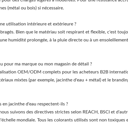
e pour des charges légères à modérées. Pour une résistance accr
es (métal ou bois) si nécessaire.
e utilisation intérieure et extérieure ?
ragés. Bien que le matériau soit respirant et flexible, c'est touj
 une humidité prolongée, à la pluie directe ou à un ensoleillemen
'eau pour ma marque ou mon magasin de détail ?
lisation OEM/ODM complets pour les acheteurs B2B internati
matériaux mixtes (par exemple, jacinthe d'eau + métal) et le brandi
s en jacinthe d'eau respectent-ils ?
us suivons des directives strictes selon REACH, BSCI et d'autr
l'échelle mondiale. Tous les colorants utilisés sont non toxiques 