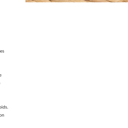
des
e
e
oids.
non