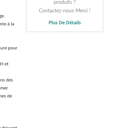
produits ?
Contactez-nous Merci !
ge.
Plus De Détails
nte à la
ure pour
CH et
ons des
 mer
mes de