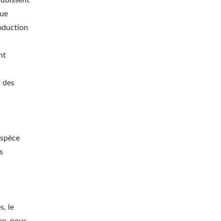
subissent
que
roduction
nt
t des
espèce
s
s, le