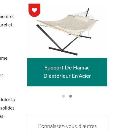
ment et
urel et
isme
eil
Pe
Support De Hamac
e.
D'extérieur En Acier
duire la
 solides
es
Connaissez-vous d'autres