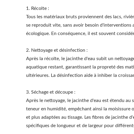
1. Récolte :
Tous les matériaux bruts proviennent des lacs, rivi
se reproduit vite, sans avoir besoin d'interventions 
écologique. En conséquence, il est souvent consid
2. Nettoyage et désinfection :
Après la récolte, le jacinthe d'eau subit un nettoya
aquatique restant, garantissant la propreté des mat
Pergola Avec Pare-Soleil
ultérieures. La désinfection aide à inhiber la croiss
Réglable En Métal
3. Séchage et découpe :
Après le nettoyage, le jacinthe d'eau est étendu au 
teneur en humidité, empêchant ainsi la moisissure o
et plus adaptées au tissage. Les fibres de jacinthe 
spécifiques de longueur et de largeur pour différent