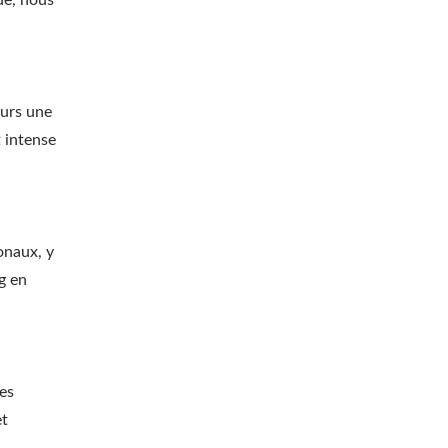
ue, nous
ours une
t intense
onaux, y
ng en
es
et