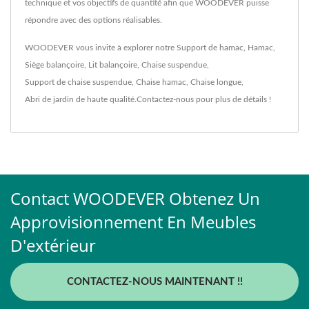
technique et vos objectifs de quantité afin que WOODEVER puisse
répondre avec des options réalisables.
WOODEVER vous invite à explorer notre
Support de hamac
,
Hamac
,
Siège balançoire
,
Lit balançoire
,
Chaise suspendue
,
Support de chaise suspendue
,
Chaise hamac
,
Chaise longue
,
Abri de jardin
de haute qualité.
Contactez-nous
pour plus de détails !
Contact WOODEVER Obtenez Un
Approvisionnement En Meubles
D'extérieur
CONTACTEZ-NOUS MAINTENANT !!