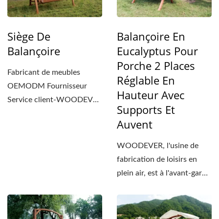
Siège De
Balançoire En
Balançoire
Eucalyptus Pour
Porche 2 Places
Fabricant de meubles
Réglable En
OEMODM Fournisseur
Hauteur Avec
Service client-WOODEVER
Supports Et
Les balançoires en bois
Auvent
d'Export...
WOODEVER, l'usine de
fabrication de loisirs en
plein air, est à l'avant-garde
des préférences...