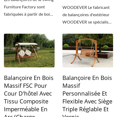
Furniture Factory sont
WOODEVER Le fabricant
fabriquées à partir de bois
de balançoires d'extérieur
massif de haute...
WOODEVER se spécialise
dans le développement...
Balançoire En Bois
Balançoire En Bois
Massif FSC Pour
Massif
Cour D'hôtel Avec
Personnalisée Et
Tissu Composite
Flexible Avec Siège
Imperméable En
Triple Réglable Et
Arc (Charge
Vernis