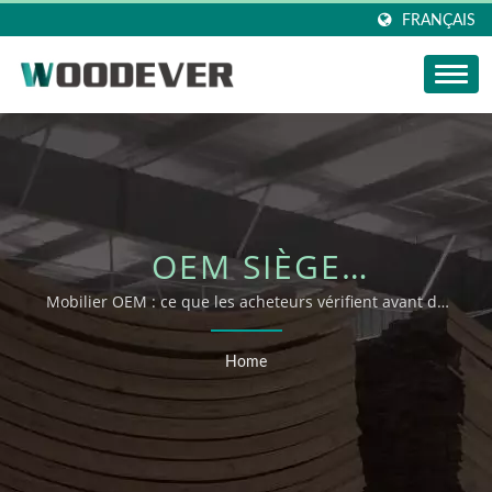
FRANÇAIS
OEM SIÈGE
BALANÇOIRE |
Mobilier OEM : ce que les acheteurs vérifient avant de
demander un soutien OEM/ODM
WOODEVER
Home
COLLECTIONS
D'EXTÉRIEUR