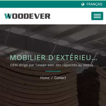
FRANÇAIS
MOBILIER D'EXTÉRIEUR
DURABLE POUR LE
OEM dirigé par Taïwan avec des capacités au Vietnam
et en Chine – WOODEVER
COMMERCE DE DÉTAIL
Home
/
Contact
ET L'HOSPITALITÉ –
WOODEVER