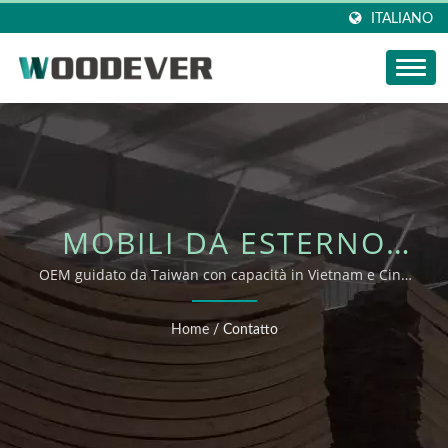
ITALIANO
MOBILI DA ESTERNO
SOSTENIBILI PER IL
OEM guidato da Taiwan con capacità in Vietnam e Cina
– WOODEVER
COMMERCIO AL
Home
/
Contatto
DETTAGLIO E
L'OSPITALITÀ –
WOODEVER