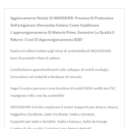
Aggiornamento Notizie Di WOODEVER: Processo Di Produzione
Dell'artigianato Vietnamita Svelato: Come Stabilizzare
L'approvvigionamento Di Materie Prime, Garantire La Qualità E
Ridurre I Costi Di Approvvigionamento B2B?
Esplora le ultime notizie sugli sforzi di sostenibilità di WOODEVER,
lanci di prodotti e fiere di settore.
Condividiamo approfondimenti sullo sviluppo di mobili ecologici,
innovazioni nei materiali e tendenze di mercato.
Segui il nostro percorso come fornitore di mobili OEM certificato FSC
impegnato nella crescita sostenibile.
WOODEVER ti invita a esplorare il nostro
Supporto per Amaca
,
Amaca
,
Seggiolino Oscillante
,
Letto Oscillante
,
Sedia a dondolo
,
Supporto per sedia a dondolo
,
Sedia a hamaca
,
Sedia da lounge
,
Gazebo
di alta qualità.
Contattaci
per ulteriori dettagli!