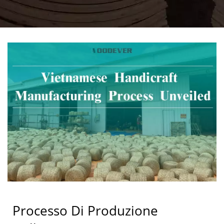
COME STABILIZZARE
L'APPROVVIGIONAMENTO
DI MATERIE PRIME,
GARANTIRE LA QUALITÀ
E RIDURRE I COSTI DI
APPROVVIGIONAMENTO
B2B?
Processo Di Produzione