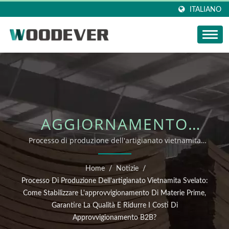
ITALIANO
AGGIORNAMENTO
NOTIZIE DI WOODEVER:
Processo di produzione dell'artigianato vietnamita
svelato: come stabilizzare l'approvvigionamento di
PROCESSO DI
materie prime, garantire la qualità e ridurre i costi di
Home
/
Notizie
/
approvvigionamento B2B?
PRODUZIONE
Processo Di Produzione Dell'artigianato Vietnamita Svelato:
Come Stabilizzare L'approvvigionamento Di Materie Prime,
DELL'ARTIGIANATO
Garantire La Qualità E Ridurre I Costi Di
Approvvigionamento B2B?
VIETNAMITA SVELATO: