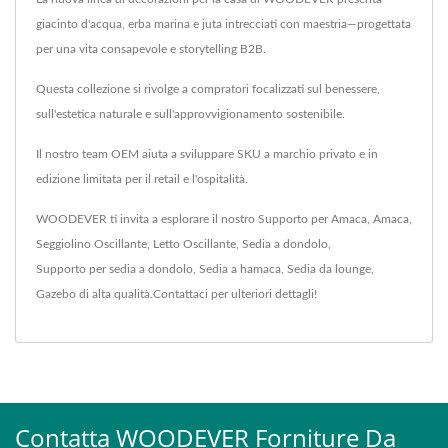
giacinto d'acqua, erba marina e juta intrecciati con maestria—progettata
per una vita consapevole e storytelling B2B.
Questa collezione si rivolge a compratori focalizzati sul benessere,
sull'estetica naturale e sull'approvvigionamento sostenibile.
Il nostro team OEM aiuta a sviluppare SKU a marchio privato e in
edizione limitata per il retail e l'ospitalità.
WOODEVER ti invita a esplorare il nostro
Supporto per Amaca
,
Amaca
,
Seggiolino Oscillante
,
Letto Oscillante
,
Sedia a dondolo
,
Supporto per sedia a dondolo
,
Sedia a hamaca
,
Sedia da lounge
,
Gazebo
di alta qualità.
Contattaci
per ulteriori dettagli!
Contatta WOODEVER Forniture Da