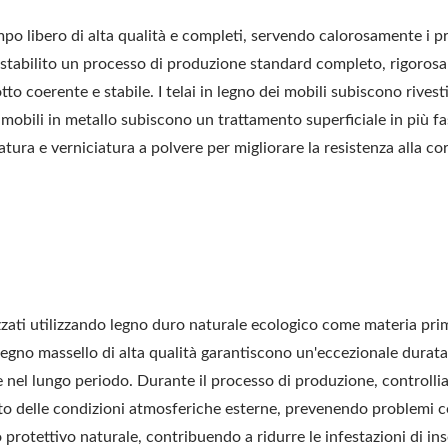
libero di alta qualità e completi, servendo calorosamente i propr
mo stabilito un processo di produzione standard completo, rigoro
to coerente e stabile. I telai in legno dei mobili subiscono rivest
 mobili in metallo subiscono un trattamento superficiale in più f
tura e verniciatura a polvere per migliorare la resistenza alla cor
zzati utilizzando legno duro naturale ecologico come materia prim
in legno massello di alta qualità garantiscono un'eccezionale durat
 nel lungo periodo. Durante il processo di produzione, controllia
tto delle condizioni atmosferiche esterne, prevenendo problemi com
rotettivo naturale, contribuendo a ridurre le infestazioni di inse