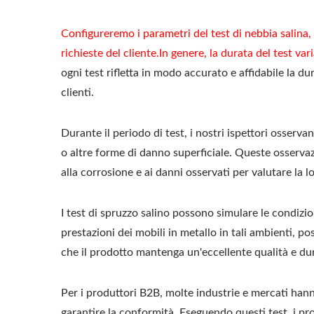
Configureremo i parametri del test di nebbia salina, 
richieste del cliente.In genere, la durata del test va
ogni test rifletta in modo accurato e affidabile la dur
clienti.
Durante il periodo di test, i nostri ispettori osserva
o altre forme di danno superficiale. Queste osserv
alla corrosione e ai danni osservati per valutare la l
I test di spruzzo salino possono simulare le condizion
prestazioni dei mobili in metallo in tali ambienti, p
che il prodotto mantenga un'eccellente qualità e dura
Per i produttori B2B, molte industrie e mercati hann
garantire la conformità. Eseguendo questi test, i pr