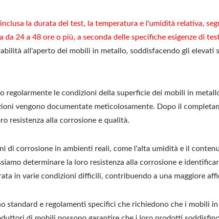
inclusa la durata del test, la temperatura e l'umidità relativa, se
ria da 24 a 48 ore o più, a seconda delle specifiche esigenze di tes
abilità all'aperto dei mobili in metallo, soddisfacendo gli elevati s
no regolarmente le condizioni della superficie dei mobili in metall
azioni vengono documentate meticolosamente. Dopo il completamen
oro resistenza alla corrosione e qualità.
i di corrosione in ambienti reali, come l'alta umidità e il contenu
ossiamo determinare la loro resistenza alla corrosione e identific
ta in varie condizioni difficili, contribuendo a una maggiore affid
o standard e regolamenti specifici che richiedono che i mobili in 
oduttori di mobili possono garantire che i loro prodotti soddisfi