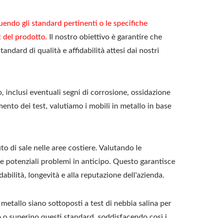
guendo gli standard pertinenti o le specifiche
t del prodotto.
Il nostro obiettivo è garantire che
tandard di qualità e affidabilità attesi dai nostri
o, inclusi eventuali segni di corrosione, ossidazione
to dei test, valutiamo i mobili in metallo in base
to di sale nelle aree costiere. Valutando le
are potenziali problemi in anticipo. Questo garantisce
abilità, longevità e alla reputazione dell'azienda.
metallo siano sottoposti a test di nebbia salina per
no o superino questi standard, soddisfacendo così i