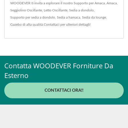
WOODEVER ti invita a esplorare il nostro
Supporto per Amaca
,
Amaca
,
Seggiolino Oscillante
,
Letto Oscillante
,
Sedia a dondolo
,
Supporto per sedia a dondolo
,
Sedia a hamaca
,
Sedia da lounge
,
Gazebo
di alta qualità.
Contattaci
per ulteriori dettagli!
Contatta WOODEVER Forniture Da
Esterno
CONTATTACI ORA!!