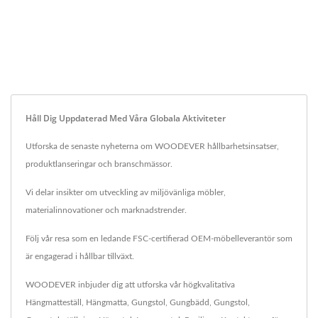
Håll Dig Uppdaterad Med Våra Globala Aktiviteter
Utforska de senaste nyheterna om WOODEVER hållbarhetsinsatser,
produktlanseringar och branschmässor.
Vi delar insikter om utveckling av miljövänliga möbler,
materialinnovationer och marknadstrender.
Följ vår resa som en ledande FSC-certifierad OEM-möbelleverantör som
är engagerad i hållbar tillväxt.
WOODEVER inbjuder dig att utforska vår högkvalitativa
Hängmatteställ
,
Hängmatta
,
Gungstol
,
Gungbädd
,
Gungstol
,