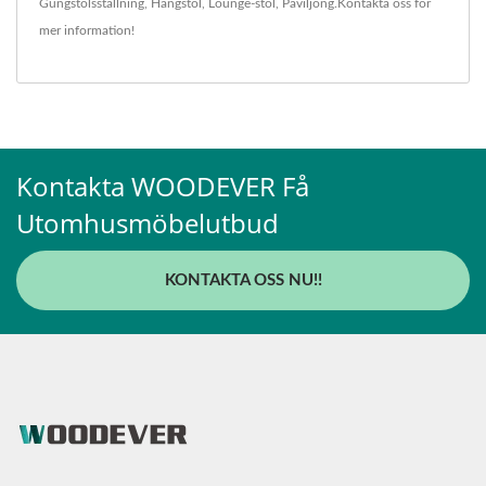
Gungstolsställning
,
Hängstol
,
Lounge-stol
,
Paviljong
.
Kontakta oss
för
mer information!
Kontakta WOODEVER Få
Utomhusmöbelutbud
KONTAKTA OSS NU!!