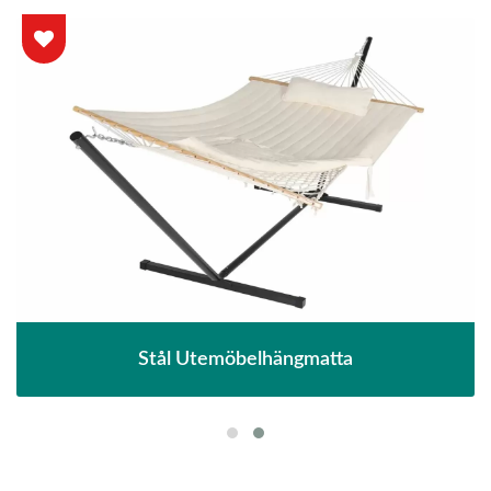
Stål Utemöbelhängmatta