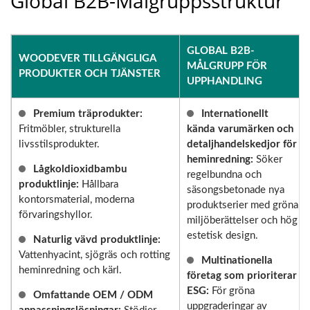
Global B2B-Målgruppsstruktur
GLOBAL B2B-
WOODEVER TILLGÄNGLIGA
MÅLGRUPP FÖR
PRODUKTER OCH TJÄNSTER
UPPHANDLING
Premium träprodukter:
Internationellt
Fritmöbler, strukturella
kända varumärken och
livsstilsprodukter.
detaljhandelskedjor för
heminredning:
Söker
Lågkoldioxidbambu
regelbundna och
produktlinje:
Hållbara
säsongsbetonade nya
kontorsmaterial, moderna
produktserier med gröna
förvaringshyllor.
miljöberättelser och hög
estetisk design.
Naturlig vävd produktlinje:
Vattenhyacint, sjögräs och rotting
Multinationella
heminredning och kärl.
företag som prioriterar
ESG:
För gröna
Omfattande OEM / ODM
uppgraderingar av