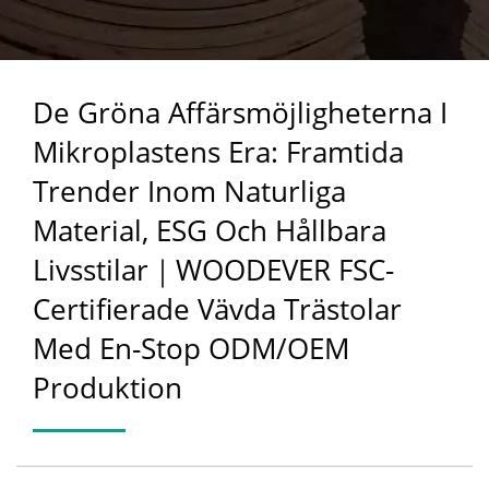
INOM NATURLIGA
MATERIAL, ESG OCH
De Gröna Affärsmöjligheterna I
HÅLLBARA LIVSSTILAR
Mikroplastens Era: Framtida
｜WOODEVER FSC-
Trender Inom Naturliga
CERTIFIERADE VÄVDA
Material, ESG Och Hållbara
TRÄSTOLAR MED EN-
Livsstilar｜WOODEVER FSC-
STOP ODM/OEM
Certifierade Vävda Trästolar
PRODUKTION
Med En-Stop ODM/OEM
Produktion