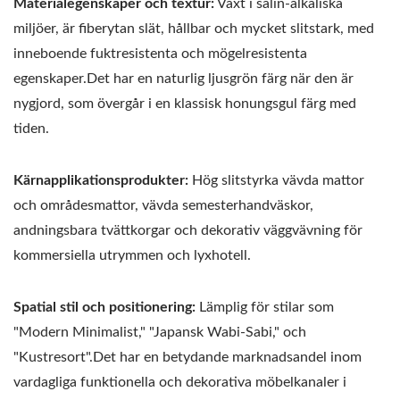
Materialegenskaper och textur:
Växt i salin-alkaliska
miljöer, är fiberytan slät, hållbar och mycket slitstark, med
inneboende fuktresistenta och mögelresistenta
egenskaper.Det har en naturlig ljusgrön färg när den är
nygjord, som övergår i en klassisk honungsgul färg med
tiden.
Kärnapplikationsprodukter:
Hög slitstyrka vävda mattor
och områdesmattor, vävda semesterhandväskor,
andningsbara tvättkorgar och dekorativ väggvävning för
kommersiella utrymmen och lyxhotell.
Spatial stil och positionering:
Lämplig för stilar som
"Modern Minimalist," "Japansk Wabi-Sabi," och
"Kustresort".Det har en betydande marknadsandel inom
vardagliga funktionella och dekorativa möbelkanaler i