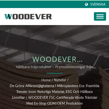
SVENSKA
WOODEVER
NYHETSUPPDATERING:
Hållbara träprodukter – Premiumlösningar från
leverantör i Vietnam｜2025 Vävda produkter Vietnam
DE GRÖNA
fabrik ODM OEM leveransguide
Home
/
Nyheter
/
AFFÄRSMÖJLIGHETERNA
De Gröna Affärsmöjligheterna I Mikroplastens Era: Framtida
Trender Inom Naturliga Material, ESG Och Hållbara
I MIKROPLASTENS ERA:
Livsstilar｜WOODEVER FSC-Certifierade Vävda Trästolar
Med En-Stop ODM/OEM Produktion
FRAMTIDA TRENDER