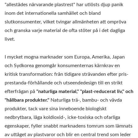
"allestädes närvarande plastrest" har utlösts djup panik
inom det internationella samhället och bland
slutkonsumenter, vilket tvingar allmänheten att ompröva
och granska varje material de ofta stöter på i det dagliga
livet.
I mycket mogna marknader som Europa, Amerika, Japan
och Sydkorea genomgår konsumenternas kärnkrav en
kritisk transformation: från tidigare strävanden efter pris-
prestanda-förhållande och utseendedesign till en strikt
efterfrågan på
"naturliga material," "plast-reducerat liv," och
"hållbara produkter."
Naturliga trä-, bambu- och vävda
produkter, tack vare sina inneboende biologiskt
nedbrytbara, låga koldioxid-, icke-toxiska och ofarliga
egenskaper, fyller snabbt marknadens tomrum som lämnats
av uttåget av plastvaror och blir en central trend som leder