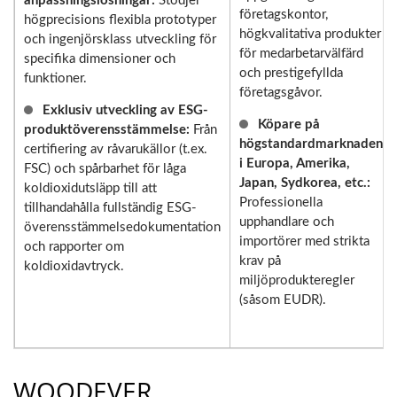
anpassningslösningar:
Stödjer
företagskontor,
högprecisions flexibla prototyper
högkvalitativa produkter
och ingenjörsklass utveckling för
för medarbetarvälfärd
specifika dimensioner och
och prestigefyllda
funktioner.
företagsgåvor.
Exklusiv utveckling av ESG-
Köpare på
produktöverensstämmelse:
Från
högstandardmarknaden
certifiering av råvarukällor (t.ex.
i Europa, Amerika,
FSC) och spårbarhet för låga
Japan, Sydkorea, etc.:
koldioxidutsläpp till att
Professionella
tillhandahålla fullständig ESG-
upphandlare och
överensstämmelsedokumentation
importörer med strikta
och rapporter om
krav på
koldioxidavtryck.
miljöprodukteregler
(såsom EUDR).
WOODEVER