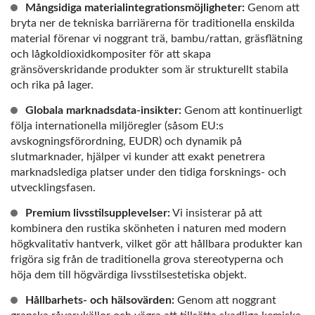
Mångsidiga materialintegrationsmöjligheter:
Genom att
bryta ner de tekniska barriärerna för traditionella enskilda
material förenar vi noggrant trä, bambu/rattan, gräsflätning
och lågkoldioxidkompositer för att skapa
gränsöverskridande produkter som är strukturellt stabila
och rika på lager.
Globala marknadsdata-insikter:
Genom att kontinuerligt
följa internationella miljöregler (såsom EU:s
avskogningsförordning, EUDR) och dynamik på
slutmarknader, hjälper vi kunder att exakt penetrera
marknadslediga platser under den tidiga forsknings- och
utvecklingsfasen.
Premium livsstilsupplevelser:
Vi insisterar på att
kombinera den rustika skönheten i naturen med modern
högkvalitativ hantverk, vilket gör att hållbara produkter kan
frigöra sig från de traditionella grova stereotyperna och
höja dem till högvärdiga livsstilsestetiska objekt.
Hållbarhets- och hälsovärden:
Genom att noggrant