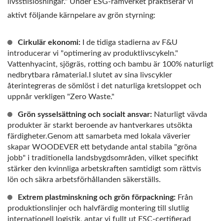
livsstilslösningar." Under ESG-ramverket praktiserar vi
aktivt följande kärnpelare av grön styrning:
Cirkulär ekonomi:
I de tidiga stadierna av F&U
introducerar vi "optimering av produktlivscykeln."
Vattenhyacint, sjögräs, rotting och bambu är 100% naturligt
nedbrytbara råmaterial.I slutet av sina livscykler
återintegreras de sömlöst i det naturliga kretsloppet och
uppnår verkligen "Zero Waste."
Grön sysselsättning och socialt ansvar:
Naturligt vävda
produkter är starkt beroende av hantverkares utsökta
färdigheter.Genom att samarbeta med lokala väverier
skapar WOODEVER ett betydande antal stabila "gröna
jobb" i traditionella landsbygdsområden, vilket specifikt
stärker den kvinnliga arbetskraften samtidigt som rättvis
lön och säkra arbetsförhållanden säkerställs.
Extrem plastminskning och grön förpackning:
Från
produktionslinjer och halvfärdig montering till slutlig
internationell logistik, antar vi fullt ut FSC-certifierad