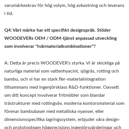
varumärkeskrav för hög volym, hög avkastning och leverans
i tid.
Q4: Vårt märke har ett specifikt designspråk. Stöder
WOODEVERs OEM / ODM-tjänst anpassad utveckling
som involverar "tvärmaterialkombinationer"?
A: Detta är precis WOODEVER's styrka. Vi är skickliga på
naturliga material som vattenhyacint, sjögräs, rotting och
bambu, och vi har en stark fler-materialintegration
tillsammans med ingenjörsklass R&D-funktioner. Oavsett
om ditt koncept involverar fritmöbler som blandar
trästrukturer med rottingväv, moderna kontorsmaterial som
förenar bambubaser med metalliska nyanser, eller
dimensionsspecifika lagringssystem, erbjuder våra design-
och prototypteam högprecisions ingenjörsvärderingar och