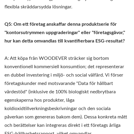
flexibla skräddarsydda lösningar.
Q5: Om ett företag anskaffar denna produktserie för
"kontorsutrymmen uppgraderingar" eller "företagsgåvor,"
hur kan detta omvandlas till kvantifierbara ESG-resultat?
A: Att köpa från WOODEVER sträcker sig bortom
konventionell kommersiell konsumtion; det representerar
en dubbel investering i miljö- och social välfärd. Vi förser
företagskunder med motsvarande "Data för hållbart
värdestöd" (inklusive de 100% biologiskt nedbrytbara
egenskaperna hos produkter, låga
koldioxidtillverkningsbeskrivningar och den sociala
påverkan som genereras bakom dem). Dessa konkreta mått
och berättelser kan integreras direkt i ett företags årliga
ESG-hållbarhetsrapport, vilket omvandlar