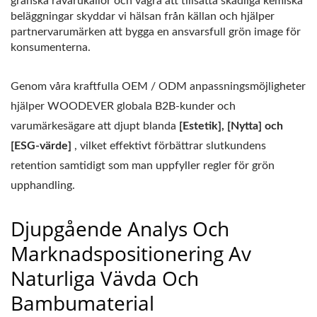
granska råvarukällor och vägra att tillsätta skadliga kemiska
beläggningar skyddar vi hälsan från källan och hjälper
partnervarumärken att bygga en ansvarsfull grön image för
konsumenterna.
Genom våra kraftfulla OEM / ODM anpassningsmöjligheter
hjälper WOODEVER globala B2B-kunder och
varumärkesägare att djupt blanda
[Estetik], [Nytta] och
[ESG-värde]
, vilket effektivt förbättrar slutkundens
retention samtidigt som man uppfyller regler för grön
upphandling.
Djupgående Analys Och
Marknadspositionering Av
Naturliga Vävda Och
Bambumaterial