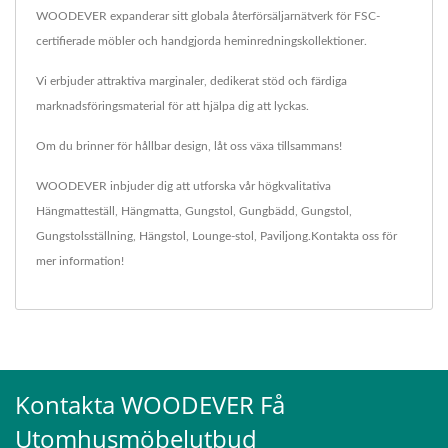
WOODEVER expanderar sitt globala återförsäljarnätverk för FSC-
certifierade möbler och handgjorda heminredningskollektioner.
Vi erbjuder attraktiva marginaler, dedikerat stöd och färdiga
marknadsföringsmaterial för att hjälpa dig att lyckas.
Om du brinner för hållbar design, låt oss växa tillsammans!
WOODEVER inbjuder dig att utforska vår högkvalitativa
Hängmatteställ
,
Hängmatta
,
Gungstol
,
Gungbädd
,
Gungstol
,
Gungstolsställning
,
Hängstol
,
Lounge-stol
,
Paviljong
.
Kontakta oss
för
mer information!
Kontakta WOODEVER Få
Utomhusmöbelutbud