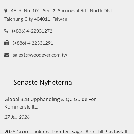
4F.-6, No. 101, Sec. 2, Shuangshi Rd., North Dist.,
Taichung City 404011, Taiwan
(+886) 4-22331272
(+886) 4-22331291
sales1@woodever.com.tw
Senaste Nyheterna
Global B2B-Upphandling & QC-Guide För
Kommersiellt...
27 Jul, 2026
2026 Grön Julinköps Trender: Säger Adjö Till Plastavfall