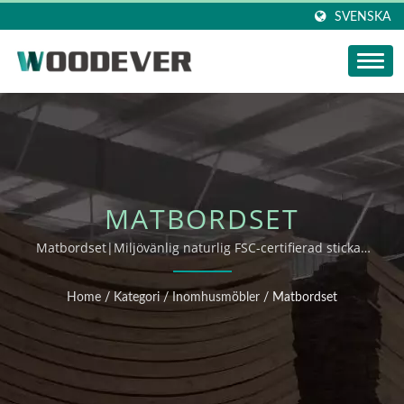
SVENSKA
MATBORDSET
Matbordset|Miljövänlig naturlig FSC-certifierad stickad
lampskärm från Vietnam, hemstickade produkter från
fabrik med hög flexibel anpassning och en-
Home
/
Kategori
/
Inomhusmöbler
/
Matbordset
stoppsservice.