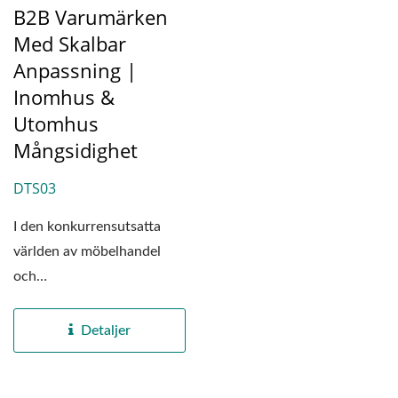
B2B Varumärken
Med Skalbar
Anpassning |
Inomhus &
Utomhus
Mångsidighet
DTS03
I den konkurrensutsatta
världen av möbelhandel
och
inredningskontraktering är
"Utrymmeseffektivitet"...
Detaljer