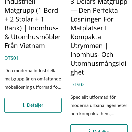
Industriell
3-Delars Matgrupp
Matgrupp (1 Bord
— Den Perfekta
+ 2 Stolar + 1
Lösningen För
Bänk) | Inomhus-
Matplatser I
& Utomhusmöbler
Kompakta
Från Vietnam
Utrymmen |
Inomhus- Och
DTS01
Utomhusmångsidi
Ghet
Den moderna industriella
matgrupp är en omfattande
DTS02
möbellösning utformad för
både bostads-...
Speciellt utformad för
Detaljer
moderna urbana lägenheter
och kompakta hem,
kombinerar DTS02
Matgrupp...
Detaljer