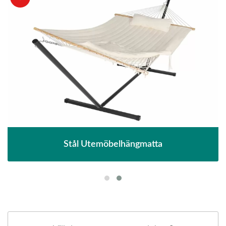
Stål Utemöbelhängmatta