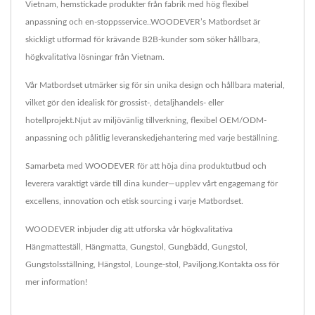
Vietnam, hemstickade produkter från fabrik med hög flexibel
anpassning och en-stoppsservice..WOODEVER’s Matbordset är
skickligt utformad för krävande B2B-kunder som söker hållbara,
högkvalitativa lösningar från Vietnam.
Vår Matbordset utmärker sig för sin unika design och hållbara material,
vilket gör den idealisk för grossist-, detaljhandels- eller
hotellprojekt.Njut av miljövänlig tillverkning, flexibel OEM/ODM-
anpassning och pålitlig leveranskedjehantering med varje beställning.
Samarbeta med WOODEVER för att höja dina produktutbud och
leverera varaktigt värde till dina kunder—upplev vårt engagemang för
excellens, innovation och etisk sourcing i varje Matbordset.
WOODEVER inbjuder dig att utforska vår högkvalitativa
Hängmatteställ
,
Hängmatta
,
Gungstol
,
Gungbädd
,
Gungstol
,
Gungstolsställning
,
Hängstol
,
Lounge-stol
,
Paviljong
.
Kontakta oss
för
mer information!