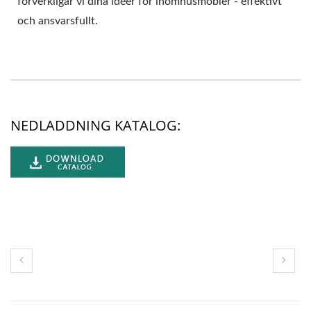
förverkligar vi dina idéer för inomhusmöbler - effektivt
och ansvarsfullt.
NEDLADDNING KATALOG: