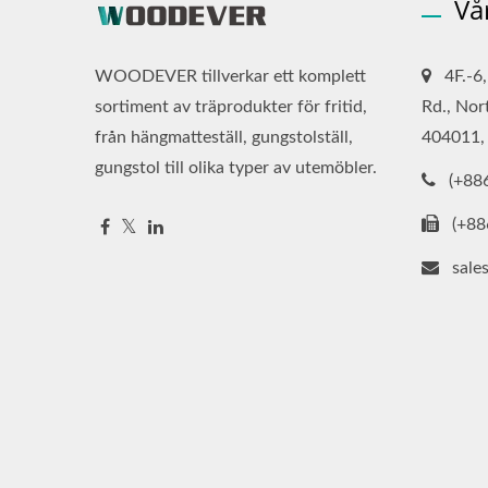
Vå
WOODEVER tillverkar ett komplett
4F.-6
sortiment av träprodukter för fritid,
Rd., Nor
från hängmatteställ, gungstolställ,
404011,
gungstol till olika typer av utemöbler.
(+88
(+88
sal