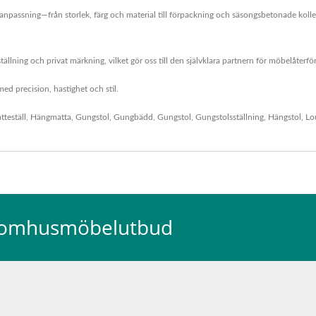
passning—från storlek, färg och material till förpackning och säsongsbetonade kollek
lning och privat märkning, vilket gör oss till den självklara partnern för möbelåterför
med precision, hastighet och stil.
teställ
,
Hängmatta
,
Gungstol
,
Gungbädd
,
Gungstol
,
Gungstolsställning
,
Hängstol
,
Lo
tomhusmöbelutbud