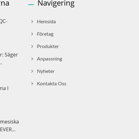
rna
Navigering
QC-
Hemsida
Företag
Produkter
r: Säger
Anpassning
.
Nyheter
Kontakta Oss
na I
amesiska
VER...