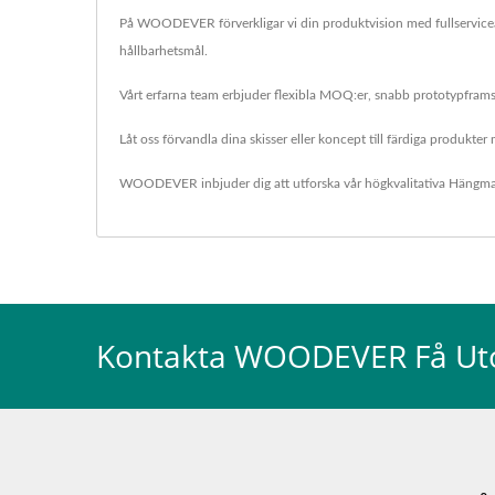
På WOODEVER förverkligar vi din produktvision med fullservicean
hållbarhetsmål.
Vårt erfarna team erbjuder flexibla MOQ:er, snabb prototypframstäl
Låt oss förvandla dina skisser eller koncept till färdiga produkter 
WOODEVER inbjuder dig att utforska vår högkvalitativa
Hängmat
Kontakta WOODEVER Få U