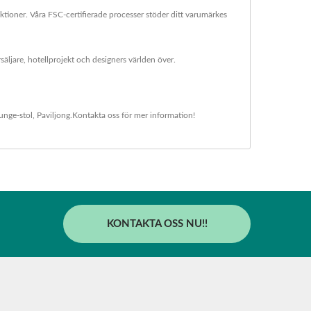
tioner. Våra FSC-certifierade processer stöder ditt varumärkes
säljare, hotellprojekt och designers världen över.
unge-stol
,
Paviljong
.
Kontakta oss
för mer information!
KONTAKTA OSS NU!!