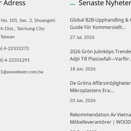
r Adress
Senaste Nyhete
Global B2B-Upphandling & 
, No. 101, Sec. 2, Shuangshi
Guide För Kommersiellt...
th Dist., Taichung City
 Taiwan
27 Jul, 2026
6) 4-22331272
2026 Grön Julinköps Trende
Adjö Till Plastavfall—Varför..
6) 4-22331291
18 Jun, 2026
es1@woodever.com.tw
De Gröna Affärsmöjligheter
Mikroplastens Era:...
03 Jun, 2026
Rekommendation Av Vietn
Möbelleverantörer｜WOODE