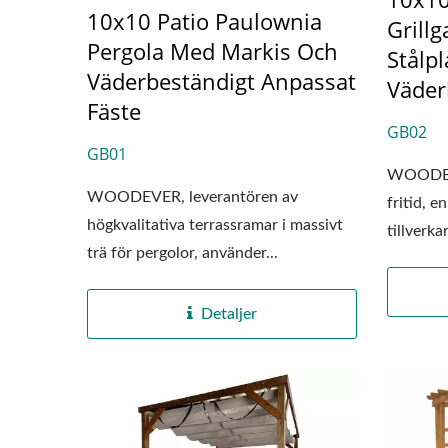
10x10 Patio Paulownia
Grill
Pergola Med Markis Och
Stålpl
Väderbeständigt Anpassat
Väder
Fäste
GB02
GB01
WOODEV
WOODEVER, leverantören av
fritid, e
högkvalitativa terrassramar i massivt
tillverka
trä för pergolor, använder...
Detaljer