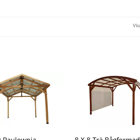
Vis
 Paulownia
8 X 8 Trä Bågformad