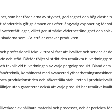
iber, som har fördelarna av styvhet, god seghet och hög elasticit
sönderdela giftiga ämnen ens efter långvarig exponering för soll
-vattentätt lager, vilket ger utmärkt väderbeständighet och sols
r skadorna som UV-strålar orsakar produkten.
h professionell teknik, tror vi fast att kvalitet och service är d
de och stöd. Därför följer vi strikt den utmärkta tillverkningspr
ch teknik vid tillverkningen av varje pergolaprodukt. Bland dem
fanérteknik, kombinerat med avancerad ytbearbetningsmaskineri 
rta produktionstiden och säkerställa stabiliteten i produktkvali
älinjer utan garanterar också att varje produkt har utmärkt kvali
Metalljusterbar
ål Utemöbelhängmatta
Solskyddspaviljong
illverkade av hållbara material och processer, och är perfekta för