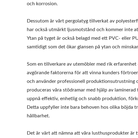
och korrosion.
Dessutom är vårt pergolatyg tillverkat av polyesterf
har också utmärkt ljusmotstånd och kommer inte att 
Ytan på tyget är också belagd med ett PVC- eller PU
samtidigt som det ökar glansen på ytan och minska
Som en tillverkare av utemöbler med rik erfarenhet oc
avgörande faktorerna för att vinna kunders förtroen
och använder professionell produktionsutrustning o
produceras våra stödramar med hjälp av laminerad 
uppnå effektiv, enhetlig och snabb produktion, förko
Detta uppfyller inte bara behoven hos olika böjda tr
Metalljusterbar
St
hållbarhet.
Solskyddspaviljong
Det är värt att nämna att våra lusthusprodukter är t