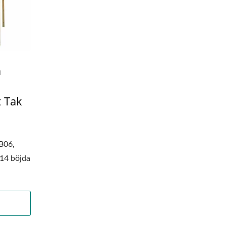
ä
t Tak
B06,
14 böjda