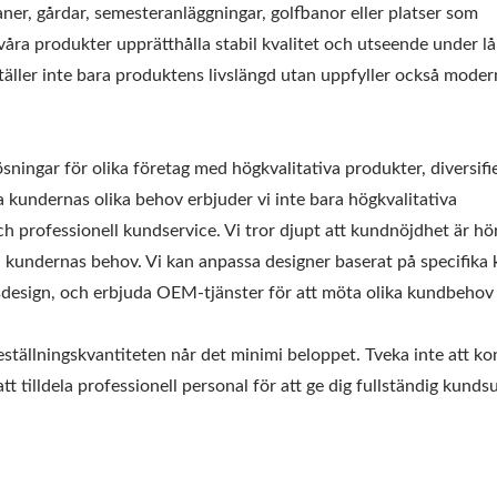
ner, gårdar, semesteranläggningar, golfbanor eller platser som
åra produkter upprätthålla stabil kvalitet och utseende under lå
täller inte bara produktens livslängd utan uppfyller också moder
ar för olika företag med högkvalitativa produkter, diversifi
a kundernas olika behov erbjuder vi inte bara högkvalitativa
 professionell kundservice. Vi tror djupt att kundnöjdhet är h
öta kundernas behov. Vi kan anpassa designer baserat på specifika 
gsdesign, och erbjuda OEM-tjänster för att möta olika kundbeho
ställningskvantiteten når det minimi beloppet. Tveka inte att ko
t tilldela professionell personal för att ge dig fullständig kunds