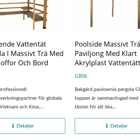
ående Vattentät
Poolside Massivt Tr
la I Massivt Trä Med
Paviljong Med Klart
offor Och Bord
Akrylplast Vattentät
GB06
rofessionell
Bakgård paulownia pergola G
lverkningspartner för globala
toppen är sammanfogad med 
 Vietnam och Kina,
fästen för att öka...
...
Detaljer
Detaljer