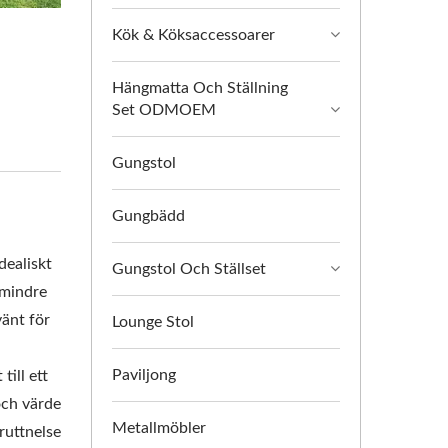
Kök & Köksaccessoarer
Hängmatta Och Ställning
Set ODMOEM
Gungstol
Gungbädd
i
dealiskt
Gungstol Och Ställset
 mindre
vänt för
Lounge Stol
Paviljong
ill ett
och värde
Metallmöbler
rruttnelse