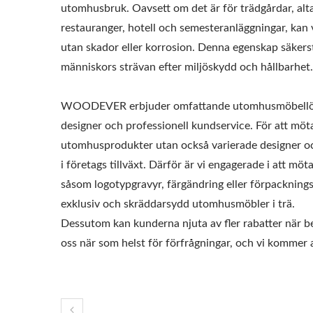
utomhusbruk. Oavsett om det är för trädgårdar, alta
restauranger, hotell och semesteranläggningar, kan v
utan skador eller korrosion. Denna egenskap säkers
människors strävan efter miljöskydd och hållbarhet.
WOODEVER erbjuder omfattande utomhusmöbellösning
designer och professionell kundservice. För att möt
utomhusprodukter utan också varierade designer och
i företags tillväxt. Därför är vi engagerade i att m
såsom logotypgravyr, färgändring eller förpacknin
exklusiv och skräddarsydd utomhusmöbler i trä.
Dessutom kan kunderna njuta av fler rabatter när be
oss när som helst för förfrågningar, och vi kommer at