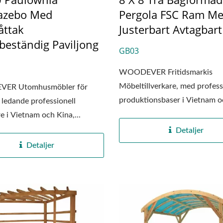
gazebo Med
Pergola FSC Ram M
åttak
Justerbart Avtagbart
beständig Paviljong
GB03
WOODEVER Fritidsmarkis
Möbeltillverkare, med profess
ER Utomhusmöbler för
produktionsbaser i Vietnam 
n ledande professionell
Kina,...
re i Vietnam och Kina,...
Detaljer
Detaljer