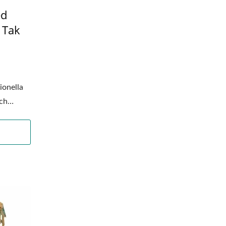
ed
 Tak
ionella
och