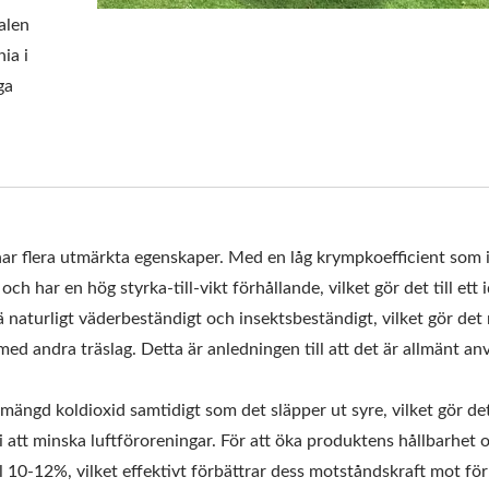
ialen
ia i
ga
har flera utmärkta egenskaper. Med en låg krympkoefficient som 
 har en hög styrka-till-vikt förhållande, vilket gör det till ett i
 naturligt väderbeständigt och insektsbeständigt, vilket gör det
med andra träslag. Detta är anledningen till att det är allmänt an
ngd koldioxid samtidigt som det släpper ut syre, vilket gör det t
 i att minska luftföroreningar. För att öka produktens hållbarhet 
till 10-12%, vilket effektivt förbättrar dess motståndskraft mot fö