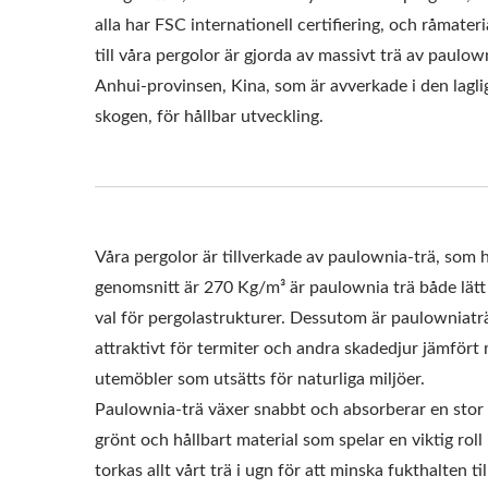
alla har FSC internationell certifiering, och råmater
till våra pergolor är gjorda av massivt trä av paulown
Anhui-provinsen, Kina, som är avverkade i den lagli
skogen, för hållbar utveckling.
Våra pergolor är tillverkade av paulownia-trä, som 
genomsnitt är 270 Kg/m³ är paulownia trä både lätt och
val för pergolastrukturer. Dessutom är paulowniaträ
attraktivt för termiter och andra skadedjur jämfört 
utemöbler som utsätts för naturliga miljöer.
Paulownia-trä växer snabbt och absorberar en stor mä
grönt och hållbart material som spelar en viktig roll
torkas allt vårt trä i ugn för att minska fukthalten 