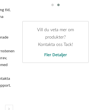
ng tid,
na
Vill du veta mer om
produkter?
erade
Kontakta oss Tack!
örnstenen
Fler Detaljer
krav,
v med
ntakta
upport.