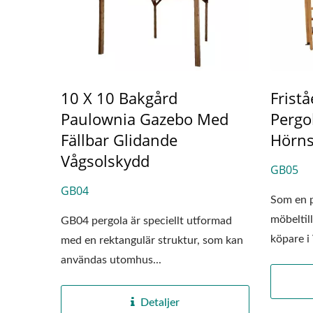
10 X 10 Bakgård
Frist
Paulownia Gazebo Med
Pergo
Fällbar Glidande
Hörns
Vågsolskydd
GB05
GB04
Som en p
möbeltil
GB04 pergola är speciellt utformad
köpare i
med en rektangulär struktur, som kan
fokuserar
användas utomhus...
Detaljer