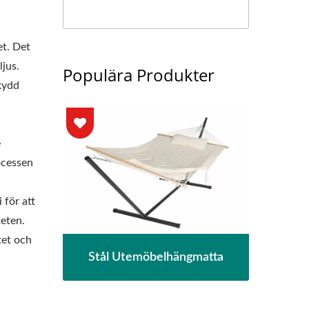
et. Det
jus.
Populära Produkter
kydd
e
ocessen
för att
teten.
tet och
Stål Utemöbelhängmatta