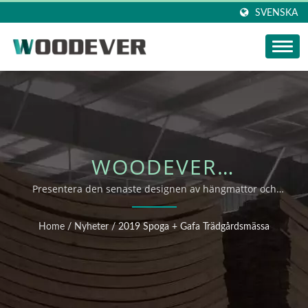
SVENSKA
WOODEVER
NYHETSUPPDATERING:
Presentera den senaste designen av hängmattor och
utemöbler på spoga+gafa
2019 SPOGA + GAFA
Home
/
Nyheter
/
2019 Spoga + Gafa Trädgårdsmässa
TRÄDGÅRDSMÄSSA