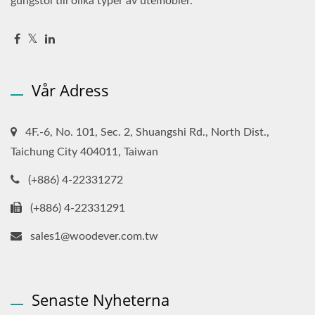
gungstol till olika typer av utemöbler.
Vår Adress
4F.-6, No. 101, Sec. 2, Shuangshi Rd., North Dist.,
Taichung City 404011, Taiwan
(+886) 4-22331272
(+886) 4-22331291
sales1@woodever.com.tw
Senaste Nyheterna