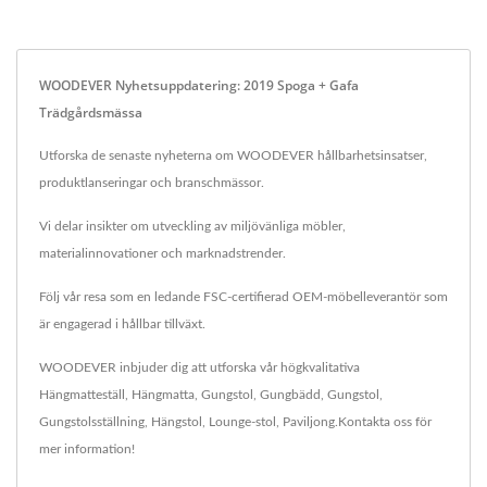
WOODEVER Nyhetsuppdatering: 2019 Spoga + Gafa
Trädgårdsmässa
Utforska de senaste nyheterna om WOODEVER hållbarhetsinsatser,
produktlanseringar och branschmässor.
Vi delar insikter om utveckling av miljövänliga möbler,
materialinnovationer och marknadstrender.
Följ vår resa som en ledande FSC-certifierad OEM-möbelleverantör som
är engagerad i hållbar tillväxt.
WOODEVER inbjuder dig att utforska vår högkvalitativa
Hängmatteställ
,
Hängmatta
,
Gungstol
,
Gungbädd
,
Gungstol
,
Gungstolsställning
,
Hängstol
,
Lounge-stol
,
Paviljong
.
Kontakta oss
för
mer information!