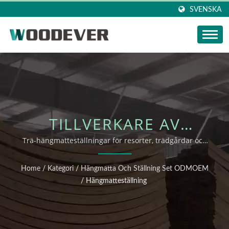
SVENSKA
TILLVERKARE AV
HÄNGMATTESTÄLLNINGA
Trä-hängmatteställningar för resorter, trädgårdar och
detaljhandelskedjor
FÖR TRÄ-
Home
/
Kategori
/
Hängmatta Och Ställning Set ODMOEM
UTOMHUSKOLLEKTIONER
/
Hängmatteställning