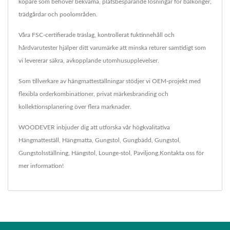
köpare som behöver bekväma, platsbesparande lösningar för balkonger,
trädgårdar och poolområden.
Våra FSC-certifierade träslag, kontrollerat fuktinnehåll och
hårdvarutester hjälper ditt varumärke att minska returer samtidigt som
vi levererar säkra, avkopplande utomhusupplevelser.
Som tillverkare av hängmatteställningar stödjer vi OEM-projekt med
flexibla orderkombinationer, privat märkesbranding och
kollektionsplanering över flera marknader.
WOODEVER inbjuder dig att utforska vår högkvalitativa
Hängmatteställ
,
Hängmatta
,
Gungstol
,
Gungbädd
,
Gungstol
,
Gungstolsställning
,
Hängstol
,
Lounge-stol
,
Paviljong
.
Kontakta oss
för
mer information!