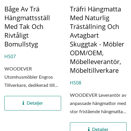
Båge Av Trä
Träfri Hängmatta
Hängmattsställ
Med Naturlig
Med Tak Och
Träställning Och
Rivtåligt
Avtagbart
Bomullstyg
Skuggtak - Möbler
ODM/OEM,
HS07
Möbelleverantör,
Möbeltillverkare
WOODEVER
Utomhusmöbler Engros
HS08
Tillverkare, dedikerad till
att erbjuda professionella,
WOODEVER Leverantör av
högkvalitativa...
Detaljer
anpassade hängmattor med
stor fristående hängmatta.
Speciellt utformad...
Detaljer