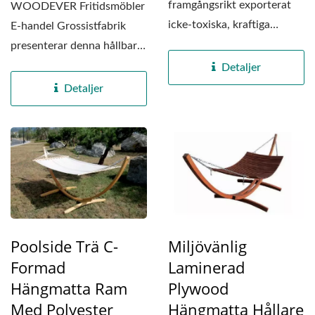
framgångsrikt exporterat
WOODEVER Fritidsmöbler
icke-toxiska, kraftiga
E-handel Grossistfabrik
hängmatte-träramar med
presenterar denna hållbara
SGS-lim...
FSC-certifierade...
Detaljer
Detaljer
Poolside Trä C-
Miljövänlig
Formad
Laminerad
Hängmatta Ram
Plywood
Med Polyester
Hängmatta Hållare