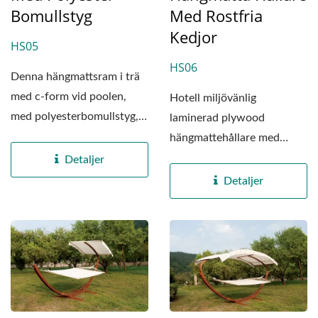
Bomullstyg
Med Rostfria
Kedjor
HS05
HS06
Denna hängmattsram i trä
med c-form vid poolen,
Hotell miljövänlig
med polyesterbomullstyg,
laminerad plywood
är en produkt med en
hängmattehållare med
längd...
rostfria kedjor, tillverkad av
Detaljer
massiva...
Detaljer