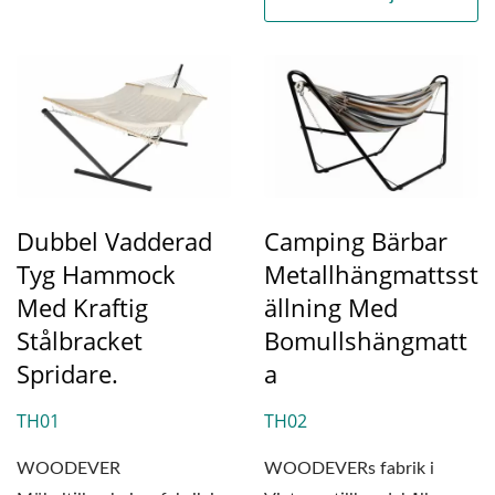
Dubbel Vadderad
Camping Bärbar
Tyg Hammock
Metallhängmattsst
Med Kraftig
Ällning Med
Stålbracket
Bomullshängmatt
Spridare.
A
TH01
TH02
WOODEVER
WOODEVERs fabrik i