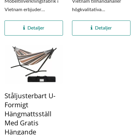
Möbeltillverkningsfabrik i
Vietnam tillhandahåller
Vietnam erbjuder
högkvalitativa
högkvalitativa dubbelt
campingportabla
vadderade tyghängmattor...
metallhängmatteställningar...
Detaljer
Detaljer
Ståljusterbart U-
Formigt
Hängmattsställ
Med Gratis
Hängande