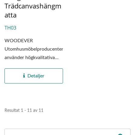
Trädcanvashängm
Atta
TH03
WOODEVER
Utomhusmöbelproducenten
använder högkvalitativa
metallmaterial för att
producera...
Detaljer
Resultat 1 - 11 av 11