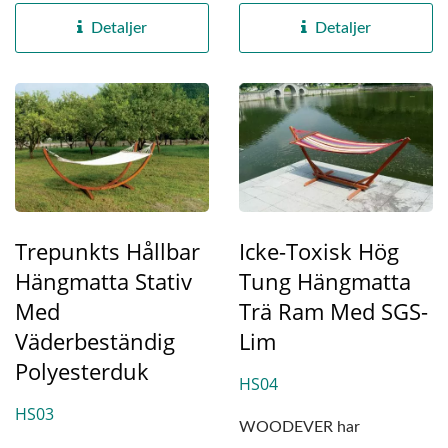
hängmatteställning...
hängmatteställningar...
Detaljer
Detaljer
Trepunkts Hållbar
Icke-Toxisk Hög
Hängmatta Stativ
Tung Hängmatta
Med
Trä Ram Med SGS-
Väderbeständig
Lim
Polyesterduk
HS04
HS03
WOODEVER har