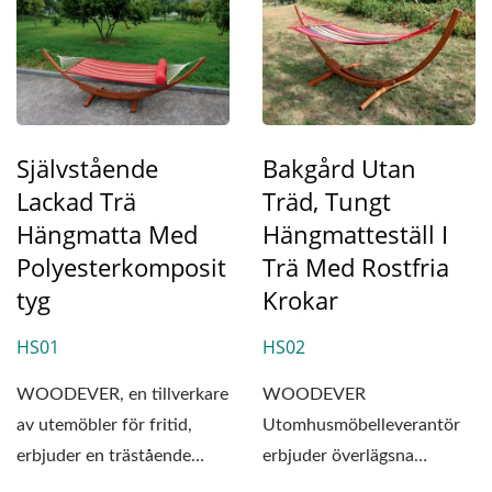
Självstående
Bakgård Utan
Lackad Trä
Träd, Tungt
Hängmatta Med
Hängmatteställ I
Polyesterkomposit
Trä Med Rostfria
Tyg
Krokar
HS01
HS02
WOODEVER, en tillverkare
WOODEVER
av utemöbler för fritid,
Utomhusmöbelleverantör
erbjuder en trästående
erbjuder överlägsna
klarlackad
lösningar för