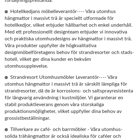
försäljningsprestanda.
Hotellkedjans möbelleverantör---- Våra utomhus
hängmattor i massivt trä är speciellt utformade för
hotellkedjor, vilket erbjuder hållbarhet och enkel underhåll.
Med ett professionellt designteam erbjuder vi innovativa
och praktiska utomhusdesigns av hängmattor i massivt trä.
Våra produkter uppfyller de högkvalitativa
designmöbelföretagens behov för strandresorter och stads-
hotell, vilket ger dina kunder en bekväm
utomhusupplevelse.
Strandresort Utomhusmöbler Leverantör---- Våra
utomhus hängmattor i massivt trä är särskilt lämpliga för
strandresorter, då de är korrosions- och saltsprayresistenta
för långvarig användning i kustmiljöer. Vi garanterar en
stabil produktleverans genom våra storskaliga
produktionsmöjligheter, vilket uppfyller dina behov av
grossistbeställningar.
Tillverkare av café- och barrmöbler - Våra utomhus-
solida trähängmattor är också idealiska för caféer och