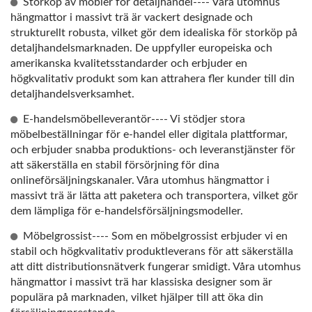
Storköp av möbler för detaljhandel---- Våra utomhus
hängmattor i massivt trä är vackert designade och
strukturellt robusta, vilket gör dem idealiska för storköp på
detaljhandelsmarknaden. De uppfyller europeiska och
amerikanska kvalitetsstandarder och erbjuder en
högkvalitativ produkt som kan attrahera fler kunder till din
detaljhandelsverksamhet.
E-handelsmöbelleverantör---- Vi stödjer stora
möbelbeställningar för e-handel eller digitala plattformar,
och erbjuder snabba produktions- och leveranstjänster för
att säkerställa en stabil försörjning för dina
onlineförsäljningskanaler. Våra utomhus hängmattor i
massivt trä är lätta att paketera och transportera, vilket gör
dem lämpliga för e-handelsförsäljningsmodeller.
Möbelgrossist---- Som en möbelgrossist erbjuder vi en
stabil och högkvalitativ produktleverans för att säkerställa
att ditt distributionsnätverk fungerar smidigt. Våra utomhus
hängmattor i massivt trä har klassiska designer som är
populära på marknaden, vilket hjälper till att öka din