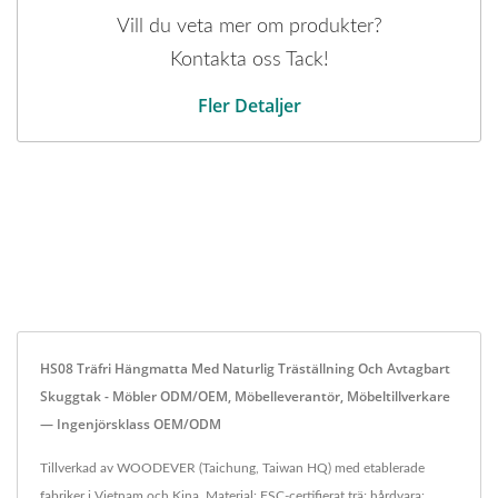
Vill du veta mer om produkter?
Kontakta oss Tack!
Fler Detaljer
HS08 Träfri Hängmatta Med Naturlig Träställning Och Avtagbart
Skuggtak - Möbler ODM/OEM, Möbelleverantör, Möbeltillverkare
— Ingenjörsklass OEM/ODM
Tillverkad av WOODEVER (Taichung, Taiwan HQ) med etablerade
fabriker i Vietnam och Kina. Material: FSC-certifierat trä; hårdvara: