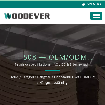
SVENSKA
HS08 — OEM/ODM
UTOMHUSMÖBLER
Tekniska specifikationer, AQL QC & Efterlevnad |
WOODEVER
Home
/
Kategori
/
Hängmatta Och Ställning Set ODMOEM
/
Hängmatteställning