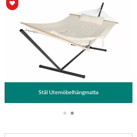
Stål Utemöbelhängmatta