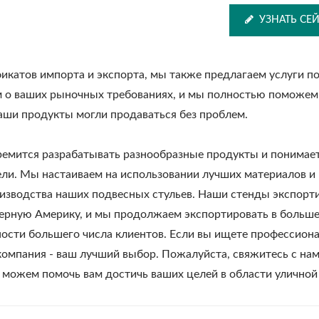
УЗНАТЬ СЕ
атов импорта и экспорта, мы также предлагаем услуги п
Металлическая
тальной Стенд Для
 о ваших рыночных требованиях, и мы полностью поможем
Регулируемая Перго
Гамаков На Улице
аши продукты могли продаваться без проблем.
Солнцезащитны
Козырьком
мится разрабатывать разнообразные продукты и понимае
ели. Мы настаиваем на использовании лучших материалов и
изводства наших подвесных стульев. Наши стенды экспорт
верную Америку, и мы продолжаем экспортировать в больш
ности большего числа клиентов. Если вы ищете профессион
компания - ваш лучший выбор. Пожалуйста, свяжитесь с на
ы можем помочь вам достичь ваших целей в области уличной