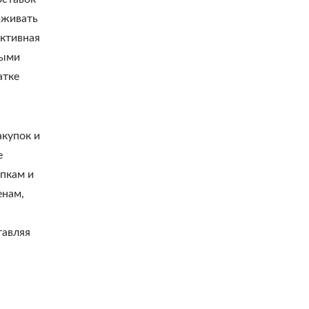
рживать
ктивная
ными
атке
акупок и
е
пкам и
енам,
тавляя