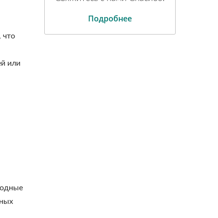
Подробнее
 что
ей или
годные
пных