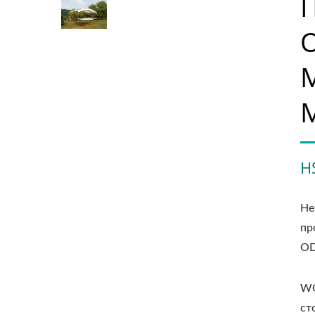
H
Не
пр
OD
WO
ст