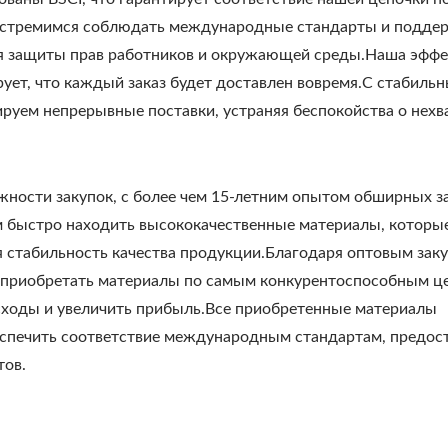
ы стремимся соблюдать международные стандарты и подде
ля защиты прав работников и окружающей среды.Наша эффе
рует, что каждый заказ будет доставлен вовремя.С стабиль
уем непрерывные поставки, устраняя беспокойства о нехв
ожности закупок,
с более чем 15-летним опытом обширных з
м быстро находить высококачественные материалы, которы
 стабильность качества продукции.Благодаря оптовым заку
приобретать материалы по самым конкурентоспособным ц
сходы и увеличить прибыль.Все приобретенные материалы
еспечить соответствие международным стандартам, предос
тов.