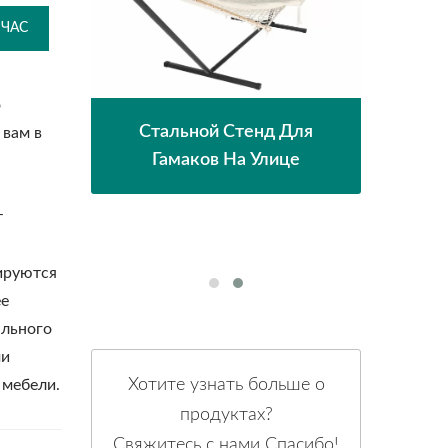
ЙЧАС
о
Стальной Стенд Для
 вам в
ла С
Ре
Гамаков На Улице
м
т
ируются
ее
ального
ми
Хотите узнать больше о
 мебели.
продуктах?
Свяжитесь с нами Спасибо!