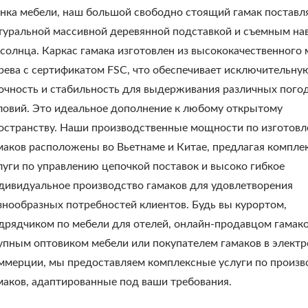
нка мебели, наш большой свободно стоящий гамак поставля
туральной массивной деревянной подставкой и съемным на
 солнца. Каркас гамака изготовлен из высококачественного 
рева с сертификатом FSC, что обеспечивает исключительну
очность и стабильность для выдерживания различных пого
ловий. Это идеальное дополнение к любому открытому
остранству. Наши производственные мощности по изготов
маков расположены во Вьетнаме и Китае, предлагая компле
луги по управлению цепочкой поставок и высоко гибкое
дивидуальное производство гамаков для удовлетворения
знообразных потребностей клиентов. Будь вы курортом,
дрядчиком по мебели для отелей, онлайн-продавцом гамако
упным оптовиком мебели или покупателем гамаков в элект
ммерции, мы предоставляем комплексные услуги по произв
маков, адаптированные под ваши требования.