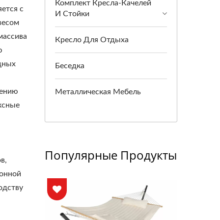
Комплект Кресла-Качелей
ется с
И Стойки
весом
массива
Кресло Для Отдыха
ю
дных
Беседка
лению
Металлическая Мебель
ксные
Популярные Продукты
в,
ронной
одству