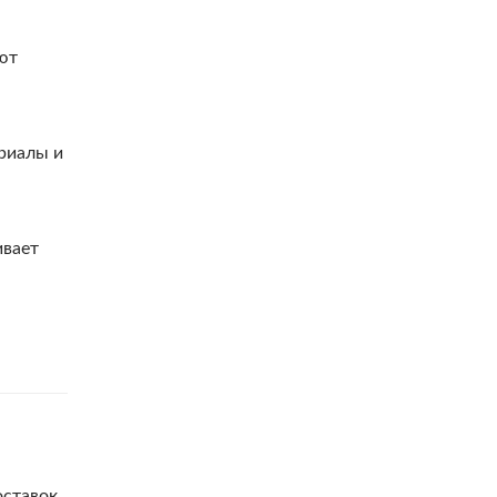
ют
ериалы и
ивает
оставок