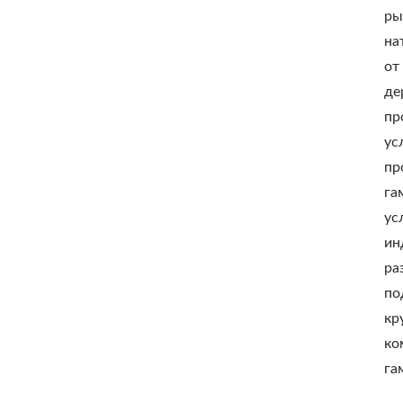
ры
на
от
де
пр
ус
пр
га
ус
ин
ра
по
кр
ко
га