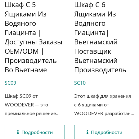
Шкаф С 5
Шкаф С 6
Ящиками Из
Ящиками Из
Водяного
Водяного
Гиацинта |
Гиацинта|
Доступны Заказы
Вьетнамский
OEM/ODM |
Поставщик
Производитель
Вьетнамский
Во Вьетнаме
Производитель
SC09
SC10
Шкаф SC09 от
Этот шкаф для хранения
WOODEVER — это
с 6 ящиками от
премиальное решение
WOODEVER разработан...
для хранения,...
Подробности
Подробности