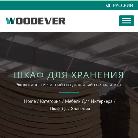
РУССКИЙ
ШКАФ ДЛЯ ХРАНЕНИЯ
Экологически чистый натуральный светильник с
абажуром из вязаного материала,
сертифицированный FSC, фабрика домашних
Home
/
Категория
/
Мебель Для Интерьера
/
вязаных изделий во Вьетнаме с высоко гибкой
Шкаф Для Хранения
индивидуальной настройкой и услугой «одного окна».