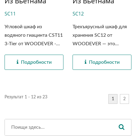
Из Вьетнама
Из Вьетнама
SC11
SC12
Угловой шкаф из
Трехъярусный шкаф для
водяного гиацинта CST11
хранения SC12 от
3-Tier от WOODEVER -
WOODEVER — это
это...
прекрасное...
Подробности
Подробности
Результат 1 - 12 из 23
1
2