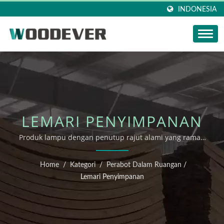
INDONESIA
LEMARI PENYIMPANAN
Produk lampu dengan penutup rajut alami yang ramah
lingkungan bersertifikat FSC dari pabrik rajutan rumah
di Vietnam dengan layanan kustomisasi fleksibel satu
Home
/
Kategori
/
Perabot Dalam Ruangan
/
atap.
Lemari Penyimpanan