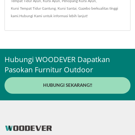
Tempat Tidur Ayun
,
Kursi Ayun
,
Penopang Kursi Ayun
,
Kursi Tempat Tidur Gantung
,
Kursi Santai
,
Gazebo
berkualitas tinggi
kami.
Hubungi Kami
untuk informasi lebih lanjut!
Hubungi WOODEVER Dapatkan
Pasokan Furnitur Outdoor
HUBUNGI SEKARANG!!