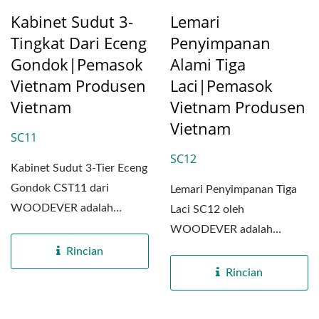
Kabinet Sudut 3-
Lemari
Tingkat Dari Eceng
Penyimpanan
Gondok|Pemasok
Alami Tiga
Vietnam Produsen
Laci|Pemasok
Vietnam
Vietnam Produsen
Vietnam
SC11
SC12
Kabinet Sudut 3-Tier Eceng
Gondok CST11 dari
Lemari Penyimpanan Tiga
WOODEVER adalah
Laci SC12 oleh
sebuah karya yang indah
WOODEVER adalah
yang menggabungkan...
perpaduan yang indah
Rincian
antara kerajinan...
Rincian