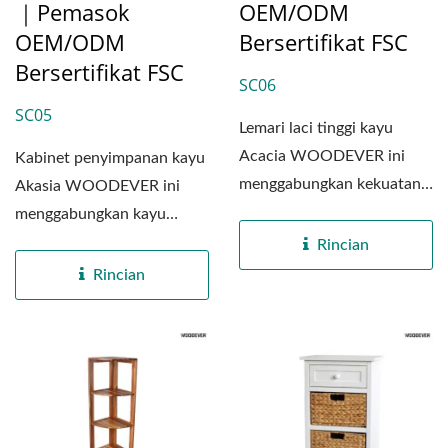
｜Pemasok
OEM/ODM
OEM/ODM
Bersertifikat FSC
Bersertifikat FSC
SC06
SC05
Lemari laci tinggi kayu
Acacia WOODEVER ini
Kabinet penyimpanan kayu
menggabungkan kekuatan
Akasia WOODEVER ini
dan keindahan kayu
menggabungkan kayu
Acacia...
Akasia alami dengan panel
Rincian
MDF berkualitas...
Rincian