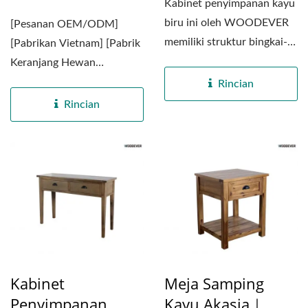
Kabinet penyimpanan kayu
biru ini oleh WOODEVER
[Pesanan OEM/ODM]
memiliki struktur bingkai-X
[Pabrikan Vietnam] [Pabrik
yang menawan di kedua...
Keranjang Hewan
Peliharaan B2B yang Dapat
Rincian
Disesuaikan...
Rincian
Kabinet
Meja Samping
Penyimpanan
Kayu Akasia｜