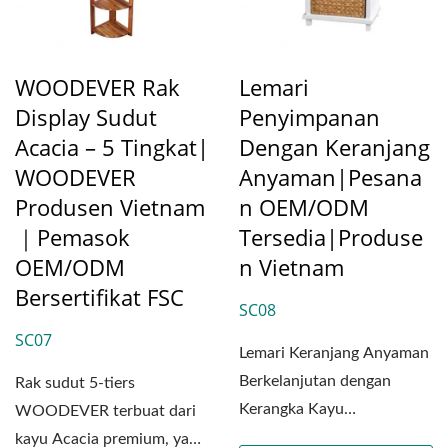
WOODEVER Rak
Lemari
Display Sudut
Penyimpanan
Acacia – 5 Tingkat|
Dengan Keranjang
WOODEVER
Anyaman|Pesana
Produsen Vietnam
N OEM/ODM
｜Pemasok
Tersedia|Produse
OEM/ODM
N Vietnam
Bersertifikat FSC
SC08
SC07
Lemari Keranjang Anyaman
Berkelanjutan dengan
Rak sudut 5-tiers
Kerangka Kayu
WOODEVER terbuat dari
Memperkenalkan lemari
kayu Acacia premium, yang