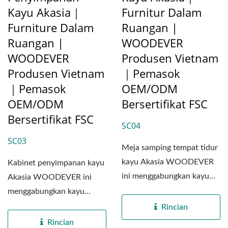
Kayu Akasia｜
Furnitur Dalam
Furniture Dalam
Ruangan |
Ruangan |
WOODEVER
WOODEVER
Produsen Vietnam
Produsen Vietnam
｜Pemasok
｜Pemasok
OEM/ODM
OEM/ODM
Bersertifikat FSC
Bersertifikat FSC
SC04
SC03
Meja samping tempat tidur
kayu Akasia WOODEVER
Kabinet penyimpanan kayu
ini menggabungkan kayu
Akasia WOODEVER ini
Akasia alami dengan
menggabungkan kayu
panel...
Akasia alami dengan panel
Rincian
MDF berkualitas...
Rincian