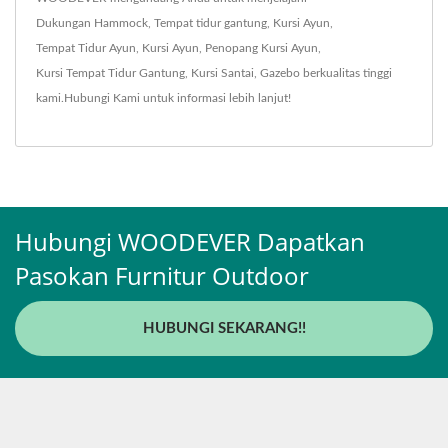
Dukungan Hammock
,
Tempat tidur gantung
,
Kursi Ayun
,
Tempat Tidur Ayun
,
Kursi Ayun
,
Penopang Kursi Ayun
,
Kursi Tempat Tidur Gantung
,
Kursi Santai
,
Gazebo
berkualitas tinggi
kami.
Hubungi Kami
untuk informasi lebih lanjut!
Hubungi WOODEVER Dapatkan
Pasokan Furnitur Outdoor
HUBUNGI SEKARANG!!