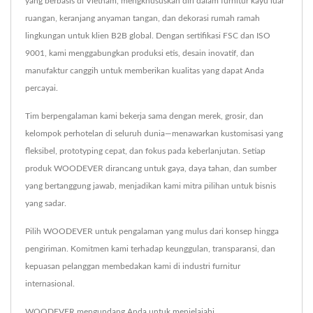
yang berbasis di Vietnam, mengkhususkan diri dalam furnitur kayu luar
ruangan, keranjang anyaman tangan, dan dekorasi rumah ramah
lingkungan untuk klien B2B global. Dengan sertifikasi FSC dan ISO
9001, kami menggabungkan produksi etis, desain inovatif, dan
manufaktur canggih untuk memberikan kualitas yang dapat Anda
percayai.
Tim berpengalaman kami bekerja sama dengan merek, grosir, dan
kelompok perhotelan di seluruh dunia—menawarkan kustomisasi yang
fleksibel, prototyping cepat, dan fokus pada keberlanjutan. Setiap
produk WOODEVER dirancang untuk gaya, daya tahan, dan sumber
yang bertanggung jawab, menjadikan kami mitra pilihan untuk bisnis
yang sadar.
Pilih WOODEVER untuk pengalaman yang mulus dari konsep hingga
pengiriman. Komitmen kami terhadap keunggulan, transparansi, dan
kepuasan pelanggan membedakan kami di industri furnitur
internasional.
WOODEVER mengundang Anda untuk menjelajahi