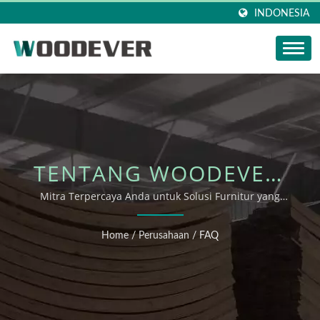
INDONESIA
TENTANG WOODEVER:
PRODUSEN FURNITUR
Mitra Terpercaya Anda untuk Solusi Furnitur yang
Berkelanjutan, Disesuaikan, dan Bersertifikat FSC
& DEKORASI OUTDOOR
Home
/
Perusahaan
/
FAQ
OEM TERDEPAN DI
VIETNAM