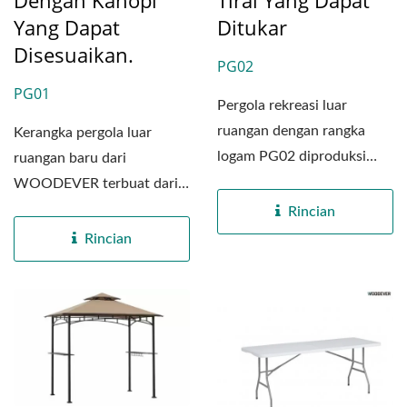
Yang Dapat
Ditukar
Disesuaikan.
PG02
PG01
Pergola rekreasi luar
ruangan dengan rangka
Kerangka pergola luar
logam PG02 diproduksi
ruangan baru dari
menggunakan bahan baja
WOODEVER terbuat dari
berkualitas...
baja metal berkualitas
Rincian
tinggi,...
Rincian