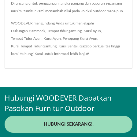
Dirancang untuk penggunaan jangka panjang dan paparan sepanjang
musim, furnitur kami menambah nilai pada koleksi outdoor mana pun.
WOODEVER mengundang Anda untuk menjelajahi
Dukungan Hammock
,
Tempat tidur gantung
,
Kursi Ayun
,
Tempat Tidur Ayun
,
Kursi Ayun
,
Penopang Kursi Ayun
,
Kursi Tempat Tidur Gantung
,
Kursi Santai
,
Gazebo
berkualitas tinggi
kami.
Hubungi Kami
untuk informasi lebih lanjut!
Hubungi WOODEVER Dapatkan
Pasokan Furnitur Outdoor
HUBUNGI SEKARANG!!