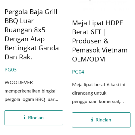
Pergola Baja Grill
BBQ Luar
Meja Lipat HDPE
Ruangan 8x5
Berat 6FT |
Dengan Atap
Produsen &
Bertingkat Ganda
Pemasok Vietnam
Dan Rak.
OEM/ODM
PG03
PG04
WOODEVER
Meja lipat berat 6 kaki ini
memperkenalkan bingkai
dirancang untuk
pergola logam BBQ luar
penggunaan komersial,
ruangan yang baru
kegiatan luar ruangan, dan
dikembangkan, PG03,...
Rincian
acara...
Rincian