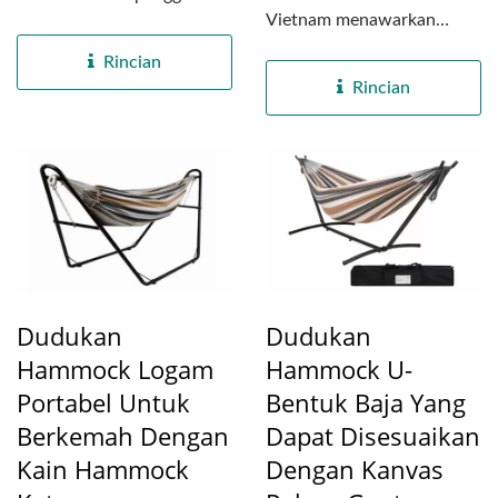
Vietnam menawarkan
di rumah, stasiun...
hammock kain quilted
Rincian
ganda berkualitas...
Rincian
Dudukan
Dudukan
Hammock Logam
Hammock U-
Portabel Untuk
Bentuk Baja Yang
Berkemah Dengan
Dapat Disesuaikan
Kain Hammock
Dengan Kanvas