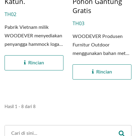
Katun.
Pohon Gantung
Gratis
TH02
TH03
Pabrik Vietnam milik
WOODEVER menyediakan
WOODEVER Produsen
penyangga hammock logam
Furnitur Outdoor
portabel berkualitas
menggunakan bahan metal
tinggi...
berkualitas tinggi untuk
Rincian
memproduksi...
Rincian
Hasil 1 - 8 dari 8