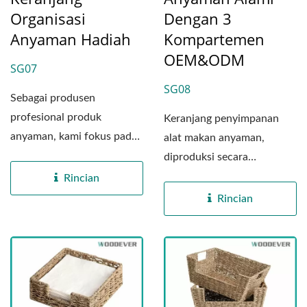
Organisasi
Dengan 3
Anyaman Hadiah
Kompartemen
OEM&ODM
SG07
SG08
Sebagai produsen
profesional produk
Keranjang penyimpanan
anyaman, kami fokus pada
alat makan anyaman,
pembuatan keranjang
diproduksi secara
penyimpanan...
profesional oleh pabrik
Rincian
anyaman...
Rincian