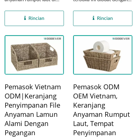
Vietnam, pemegang serbet
teliti di pabrik kami di
anyaman...
Vietnam...
Rincian
Rincian
Pemasok Vietnam
Pemasok ODM
ODM|Keranjang
OEM Vietnam,
Penyimpanan File
Keranjang
Anyaman Lamun
Anyaman Rumput
Alami Dengan
Laut, Tempat
Pegangan
Penyimpanan