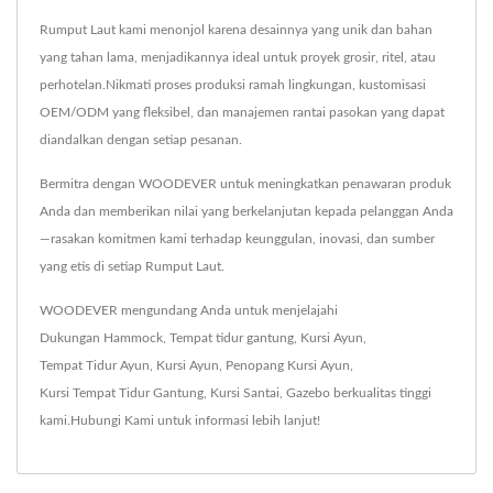
Rumput Laut kami menonjol karena desainnya yang unik dan bahan
yang tahan lama, menjadikannya ideal untuk proyek grosir, ritel, atau
perhotelan.Nikmati proses produksi ramah lingkungan, kustomisasi
OEM/ODM yang fleksibel, dan manajemen rantai pasokan yang dapat
diandalkan dengan setiap pesanan.
Bermitra dengan WOODEVER untuk meningkatkan penawaran produk
Anda dan memberikan nilai yang berkelanjutan kepada pelanggan Anda
—rasakan komitmen kami terhadap keunggulan, inovasi, dan sumber
yang etis di setiap Rumput Laut.
WOODEVER mengundang Anda untuk menjelajahi
Dukungan Hammock
,
Tempat tidur gantung
,
Kursi Ayun
,
Tempat Tidur Ayun
,
Kursi Ayun
,
Penopang Kursi Ayun
,
Kursi Tempat Tidur Gantung
,
Kursi Santai
,
Gazebo
berkualitas tinggi
kami.
Hubungi Kami
untuk informasi lebih lanjut!