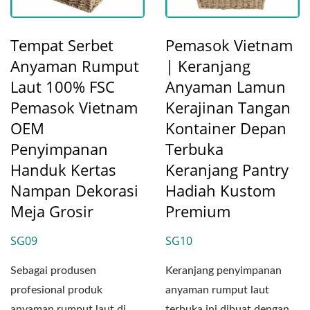
Tempat Serbet
Pemasok Vietnam
Anyaman Rumput
| Keranjang
Laut 100% FSC
Anyaman Lamun
Pemasok Vietnam
Kerajinan Tangan
OEM
Kontainer Depan
Penyimpanan
Terbuka
Handuk Kertas
Keranjang Pantry
Nampan Dekorasi
Hadiah Kustom
Meja Grosir
Premium
SG09
SG10
Sebagai produsen
Keranjang penyimpanan
profesional produk
anyaman rumput laut
anyaman rumput laut di
terbuka ini dibuat dengan