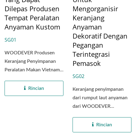
Dilepas Produsen
Mengorganisir
Tempat Peralatan
Keranjang
Anyaman Kustom
Anyaman
Dekoratif Dengan
SG01
Pegangan
Terintegrasi
WOODEVER Produsen
Pemasok
Keranjang Penyimpanan
Peralatan Makan Vietnam
SG02
berkomitmen untuk
menyediakan...
Rincian
Keranjang penyimpanan
dari rumput laut anyaman
dari WOODEVER
diproduksi di pabrik khusus
kami...
Rincian