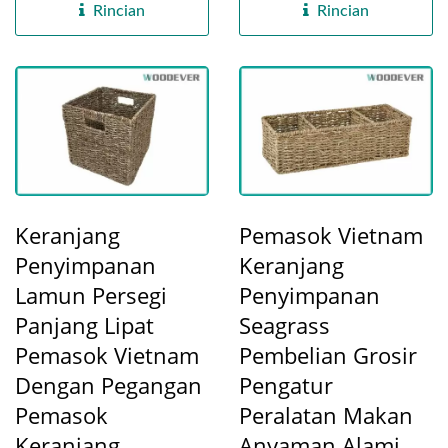
mengkhususkan...
Rincian
Rincian
Keranjang
Pemasok Vietnam
Penyimpanan
Keranjang
Lamun Persegi
Penyimpanan
Panjang Lipat
Seagrass
Pemasok Vietnam
Pembelian Grosir
Dengan Pegangan
Pengatur
Pemasok
Peralatan Makan
Keranjang
Anyaman Alami