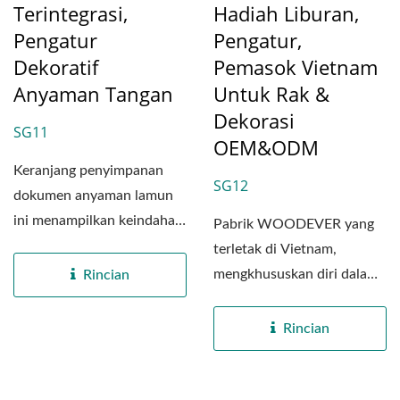
Terintegrasi,
Hadiah Liburan,
Pengatur
Pengatur,
Dekoratif
Pemasok Vietnam
Anyaman Tangan
Untuk Rak &
Dekorasi
SG11
OEM&ODM
Keranjang penyimpanan
SG12
dokumen anyaman lamun
ini menampilkan keindahan
Pabrik WOODEVER yang
alami dari seni kerajinan...
terletak di Vietnam,
mengkhususkan diri dalam
Rincian
produksi profesional
keranjang...
Rincian