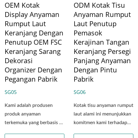
OEM Kotak
ODM Kotak Tisu
Display Anyaman
Anyaman Rumput
Rumput Laut
Laut Penutup
Keranjang Dengan
Pemasok
Penutup OEM FSC
Kerajinan Tangan
Keranjang Sarang
Keranjang Persegi
Dekorasi
Panjang Anyaman
Organizer Dengan
Dengan Pintu
Pegangan Pabrik
Pabrik
SG05
SG06
Kami adalah produsen
Kotak tisu anyaman rumput
produk anyaman
laut alami ini menunjukkan
terkemuka yang berbasis di
komitmen kami terhadap
Vietnam, yang
keahlian kerajinan...