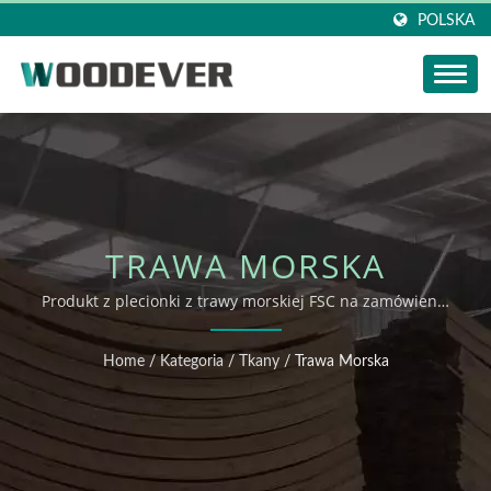
POLSKA
TRAWA MORSKA
Produkt z plecionki z trawy morskiej FSC na zamówienie
100% ekologiczny producent hurtowy
Home
/
Kategoria
/
Tkany
/
Trawa Morska