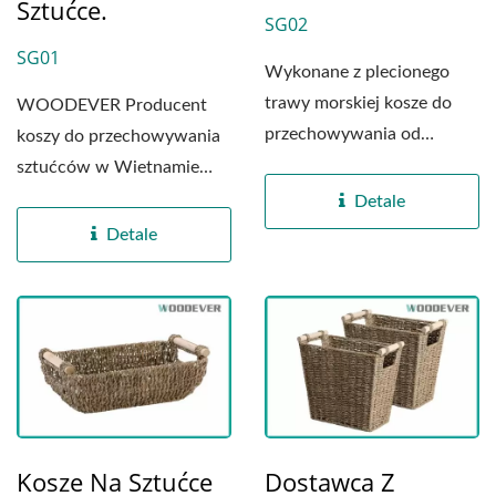
Sztućce.
SG02
SG01
Wykonane z plecionego
trawy morskiej kosze do
WOODEVER Producent
przechowywania od
koszy do przechowywania
WOODEVER są
sztućców w Wietnamie
produkowane w naszej...
zobowiązuje się do
Detale
dostarczania...
Detale
Kosze Na Sztućce
Dostawca Z