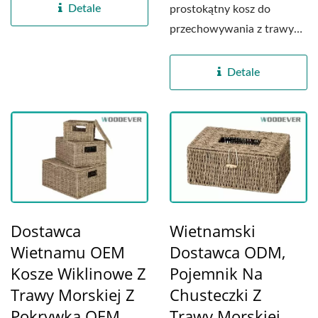
Detale
prostokątny kosz do
przechowywania z trawy
morskiej charakteryzuje
się...
Detale
Dostawca
Wietnamski
Wietnamu OEM
Dostawca ODM,
Kosze Wiklinowe Z
Pojemnik Na
Trawy Morskiej Z
Chusteczki Z
Pokrywką OEM
Trawy Morskiej,