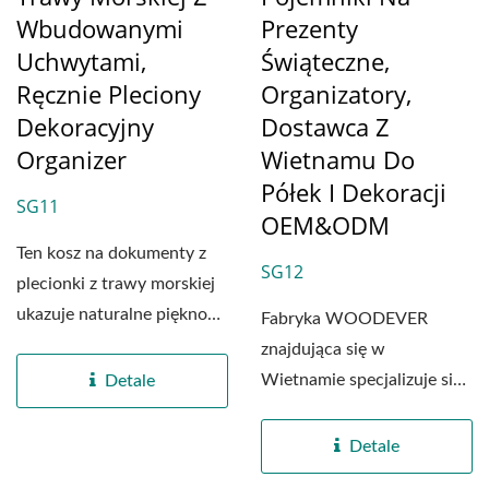
Wbudowanymi
Prezenty
Uchwytami,
Świąteczne,
Ręcznie Pleciony
Organizatory,
Dekoracyjny
Dostawca Z
Organizer
Wietnamu Do
Półek I Dekoracji
SG11
OEM&ODM
Ten kosz na dokumenty z
SG12
plecionki z trawy morskiej
ukazuje naturalne piękno
Fabryka WOODEVER
rękodzieła....
znajdująca się w
Wietnamie specjalizuje się
Detale
w profesjonalnej
produkcji...
Detale