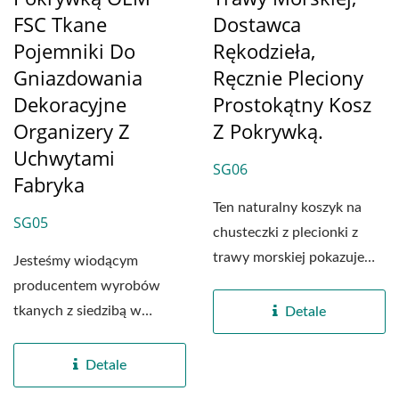
FSC Tkane
Dostawca
Pojemniki Do
Rękodzieła,
Gniazdowania
Ręcznie Pleciony
Dekoracyjne
Prostokątny Kosz
Organizery Z
Z Pokrywką.
Uchwytami
SG06
Fabryka
Ten naturalny koszyk na
SG05
chusteczki z plecionki z
trawy morskiej pokazuje
Jesteśmy wiodącym
nasze zaangażowanie...
producentem wyrobów
tkanych z siedzibą w
Detale
Wietnamie,
specjalizującym...
Detale