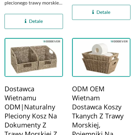
starannie ręcznie...
plecionego trawy morskiej
w Wietnamie, ten
Detale
pleciony...
Detale
Dostawca
ODM OEM
Wietnamu
Wietnam
ODM|Naturalny
Dostawca Koszy
Pleciony Kosz Na
Tkanych Z Trawy
Dokumenty Z
Morskiej,
Trawy Morskiej Z
Pojemniki Na