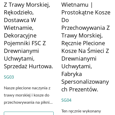
Z Trawy Morskiej,
Wietnamu |
Rękodzieło,
Prostokątne Kosze
Dostawca W
Do
Wietnamie,
Przechowywania Z
Dekoracyjne
Trawy Morskiej,
Pojemniki FSC Z
Ręcznie Plecione
Drewnianymi
Kosze Na Śmieci Z
Uchwytami,
Drewnianymi
Sprzedaż Hurtowa.
Uchwytami,
Fabryka
SG03
Spersonalizowany
Ch Prezentów.
Nasze plecione naczynia z
trawy morskiej i kosze do
SG04
przechowywania na piknik
są starannie...
Ten ręcznie wykonany