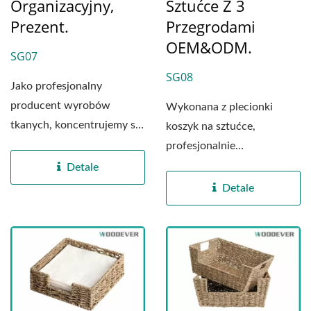
Organizacyjny,
Sztućce Z 3
Prezent.
Przegrodami
OEM&ODM.
SG07
SG08
Jako profesjonalny
producent wyrobów
Wykonana z plecionki
tkanych, koncentrujemy się
koszyk na sztućce,
na tworzeniu premium,
profesjonalnie
funkcjonalnych...
wyprodukowany przez
Detale
fabrykę plecionek...
Detale