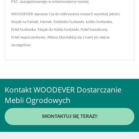
FSC, zaangażowanego w zrównoważony rozwój.
WOODEVER zaprasza Cię do odkrywania naszych wysokiej jakości
Stojak na hamak
,
Hamak
,
Siedzisko huśtawki
,
Łóżko huśtawka
,
Fotel huśtawka
,
Stojak do fotela huśtawki
,
Fotel hamakowy
,
Fotel wypoczynkowy
,
Altana
.
Skontaktuj się z nami
po więcej
szczegółów!
Kontakt WOODEVER Dostarczanie
Mebli Ogrodowych
SKONTAKTUJ SIĘ TERAZ!!