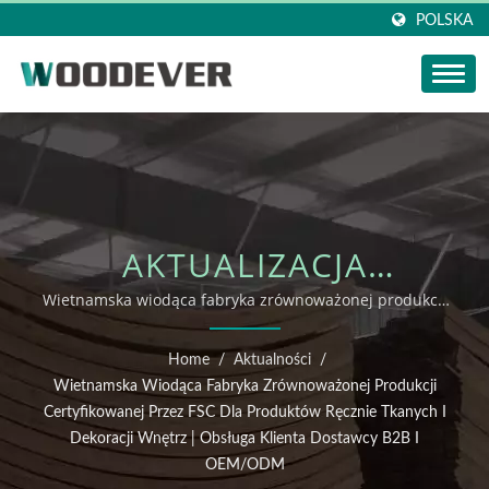
POLSKA
AKTUALIZACJA
WIADOMOŚCI
Wietnamska wiodąca fabryka zrównoważonej produkcji
certyfikowanej przez FSC dla produktów ręcznie tkanych
WOODEVER:
i dekoracji wnętrz | Hurtowy dostawca B2B i OEM/ODM
Home
/
Aktualności
/
WIETNAMSKA WIODĄCA
Wietnamska Wiodąca Fabryka Zrównoważonej Produkcji
Certyfikowanej Przez FSC Dla Produktów Ręcznie Tkanych I
FABRYKA
Dekoracji Wnętrz | Obsługa Klienta Dostawcy B2B I
OEM/ODM
ZRÓWNOWAŻONEJ