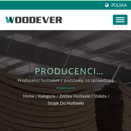
POLSKA
PRODUCENCI
HUŚTAWEK Z
Producenci huśtawek z podstawą: co sprawdzają
nabywcy przed złożeniem wniosku o wsparcie
PODSTAWĄ |
OEM/ODM
Home
/
Kategoria
/
Zestaw Huśtawki I Stelaża
/
WOODEVER OEM/ODM
Stojak Do Huśtawki