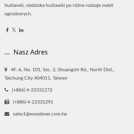
huśtawki, siedziska huśtawki po różne rodzaje mebli
ogrodowych.
Nasz Adres
4F.-6, No. 101, Sec. 2, Shuangshi Rd., North Dist.,
Taichung City 404011, Taiwan
(+886) 4-22331272
(+886) 4-22331291
sales1@woodever.com.tw