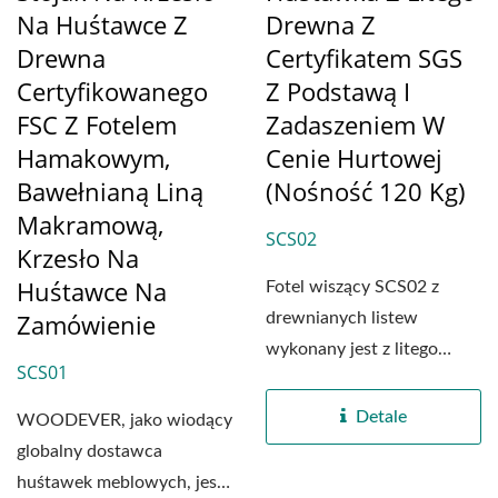
Na Huśtawce Z
Drewna Z
Drewna
Certyfikatem SGS
Certyfikowanego
Z Podstawą I
FSC Z Fotelem
Zadaszeniem W
Hamakowym,
Cenie Hurtowej
Bawełnianą Liną
(Nośność 120 Kg)
Makramową,
SCS02
Krzesło Na
Huśtawce Na
Fotel wiszący SCS02 z
Zamówienie
drewnianych listew
wykonany jest z litego
SCS01
drewna jako całość i
wykorzystuje...
Detale
WOODEVER, jako wiodący
globalny dostawca
huśtawek meblowych, jest