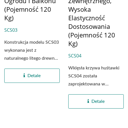
Ogrodu I Balkonu
Zewnętrznego,
(Pojemność 120
Wysoka
Kg)
Elastyczność
Dostosowania
SCS03
(pojemność 120
Kg)
Konstrukcja modelu SCS03
wykonana jest z
SCS04
naturalnego litego drewna,
a huśtawka
Wklęsła krzywa huśtawki
zaprojektowana...
Detale
SCS04 została
zaprojektowana w
popularnych europejskich i
amerykańskich...
Detale