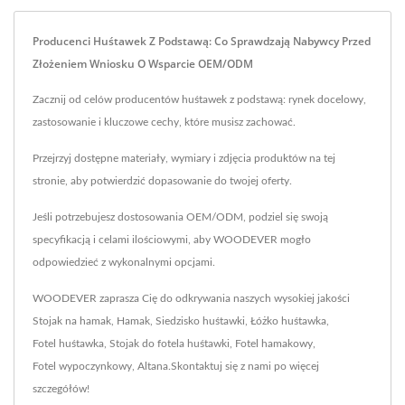
Producenci Huśtawek Z Podstawą: Co Sprawdzają Nabywcy Przed
Złożeniem Wniosku O Wsparcie OEM/ODM
Zacznij od celów producentów huśtawek z podstawą: rynek docelowy,
zastosowanie i kluczowe cechy, które musisz zachować.
Przejrzyj dostępne materiały, wymiary i zdjęcia produktów na tej
stronie, aby potwierdzić dopasowanie do twojej oferty.
Jeśli potrzebujesz dostosowania OEM/ODM, podziel się swoją
specyfikacją i celami ilościowymi, aby WOODEVER mogło
odpowiedzieć z wykonalnymi opcjami.
WOODEVER zaprasza Cię do odkrywania naszych wysokiej jakości
Stojak na hamak
,
Hamak
,
Siedzisko huśtawki
,
Łóżko huśtawka
,
Fotel huśtawka
,
Stojak do fotela huśtawki
,
Fotel hamakowy
,
Fotel wypoczynkowy
,
Altana
.
Skontaktuj się z nami
po więcej
szczegółów!