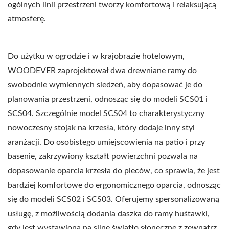
ogólnych linii przestrzeni tworzy komfortową i relaksującą
atmosferę.
Do użytku w ogrodzie i w krajobrazie hotelowym,
WOODEVER zaprojektował dwa drewniane ramy do
swobodnie wymiennych siedzeń, aby dopasować je do
planowania przestrzeni, odnosząc się do modeli SCS01 i
SCS04. Szczególnie model SCS04 to charakterystyczny
nowoczesny stojak na krzesła, który dodaje inny styl
aranżacji. Do osobistego umiejscowienia na patio i przy
basenie, zakrzywiony kształt powierzchni pozwala na
dopasowanie oparcia krzesła do pleców, co sprawia, że jest
bardziej komfortowe do ergonomicznego oparcia, odnosząc
się do modeli SCS02 i SCS03. Oferujemy spersonalizowaną
usługę, z możliwością dodania daszka do ramy huśtawki,
gdy jest wystawiona na silne światło słoneczne z zewnątrz.