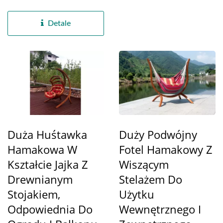
zaangażowany w
dostarczanie...
Detale
Duża Huśtawka
Duży Podwójny
Hamakowa W
Fotel Hamakowy Z
Kształcie Jajka Z
Wiszącym
Drewnianym
Stelażem Do
Stojakiem,
Użytku
Odpowiednia Do
Wewnętrznego I