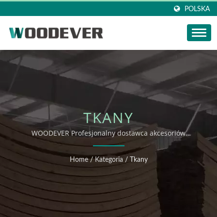
POLSKA
TKANY
WOODEVER Profesjonalny dostawca akcesoriów
domowych z Wietnamu – kompleksowe rozwiązanie
OEM i ODM dla produkcji koszy tkanych
Home
/
Kategoria
/
Tkany