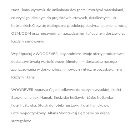
Nasz Tkany wyróżnia się unikalnym designem i trwałymi materiałami,
co czyni go idealnym do projektów hurtowych, detalicznych lub
hotelarskich.Ciesz się ekologiczną produkcją, elastyczną personalizacją
OEM/ODM oraz niezawodnym zarządzaniem łańcuchem dostaw przy
każdym zamówieniu.
Współpracuj z WOODEVER, aby podnieść swoje oferty produktowe i
dostarczyć trwałą wartość swoim klientom — doświadcz naszego
zaangażowania w doskonałość, innowacje i etyczne pozyskiwanie w
każdym Tkany.
WOODEVER zaprasza Cię do odkrywania naszych wysokiej jakości
Stojak na hamak
,
Hamak
,
Siedzisko huśtawki
,
Łóżko huśtawka
,
Fotel huśtawka
,
Stojak do fotela huśtawki
,
Fotel hamakowy
,
Fotel wypoczynkowy
,
Altana
.
Skontaktuj się z nami
po więcej
szczegółów!