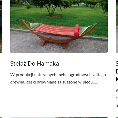
Stelaż Do Hamaka
W produkcji naturalnych mebli ogrodowych z litego
drewna, deski drewniane są suszone w piecu,...
z
W
ś
h