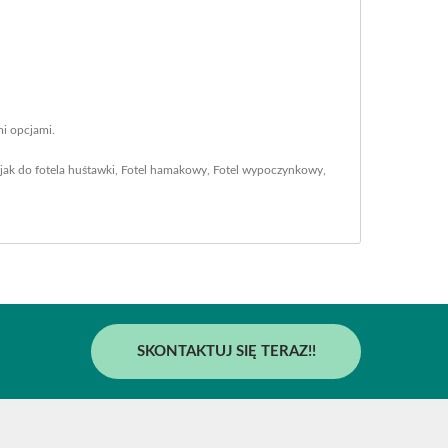
i opcjami.
jak do fotela huśtawki
,
Fotel hamakowy
,
Fotel wypoczynkowy
,
SKONTAKTUJ SIĘ TERAZ!!