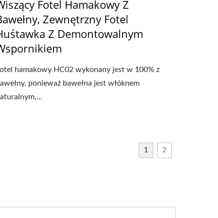
Wiszący Fotel Hamakowy Z
Bawełny, Zewnętrzny Fotel
Huśtawka Z Demontowalnym
Wspornikiem
otel hamakowy HC02 wykonany jest w 100% z
awełny, ponieważ bawełna jest włóknem
aturalnym,...
1
2