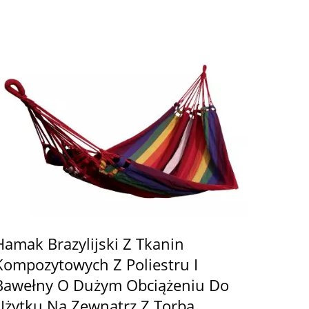
Hamak Brazylijski Z Tkanin
Kompozytowych Z Poliestru I
Bawełny O Dużym Obciążeniu Do
Użytku Na Zewnątrz Z Torbą