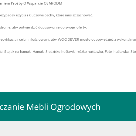
żeniem Prośby O Wsparcie OEM/ODM
rzypadek użycia i kluczowe cechy, które musisz zachować.
 stronie, aby potwierdzić dopasowanie do swojej oferty.
specyfikacją i celami ilościowymi, aby WOODEVER mogło odpowiedzieć z wykonalnym
ści
Stojak na hamak
,
Hamak
,
Siedzisko huśtawki
,
Łóżko huśtawka
,
Fotel huśtawka
,
Sto
czanie Mebli Ogrodowych