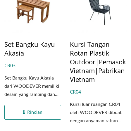
Set Bangku Kayu
Kursi Tangan
Akasia
Rotan Plastik
Outdoor|Pemasok
CR03
Vietnam|Pabrikan
Vietnam
Set Bangku Kayu Akasia
dari WOODEVER memiliki
CR04
desain yang ramping dan
minimalis, dipadukan...
Kursi luar ruangan CR04
Rincian
oleh WOODEVER dibuat
dengan anyaman rattan
plastik berkualitas tinggi...