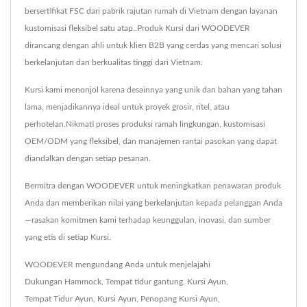
bersertifikat FSC dari pabrik rajutan rumah di Vietnam dengan layanan
kustomisasi fleksibel satu atap..Produk Kursi dari WOODEVER
dirancang dengan ahli untuk klien B2B yang cerdas yang mencari solusi
berkelanjutan dan berkualitas tinggi dari Vietnam.
Kursi kami menonjol karena desainnya yang unik dan bahan yang tahan
lama, menjadikannya ideal untuk proyek grosir, ritel, atau
perhotelan.Nikmati proses produksi ramah lingkungan, kustomisasi
OEM/ODM yang fleksibel, dan manajemen rantai pasokan yang dapat
diandalkan dengan setiap pesanan.
Bermitra dengan WOODEVER untuk meningkatkan penawaran produk
Anda dan memberikan nilai yang berkelanjutan kepada pelanggan Anda
—rasakan komitmen kami terhadap keunggulan, inovasi, dan sumber
yang etis di setiap Kursi.
WOODEVER mengundang Anda untuk menjelajahi
Dukungan Hammock
,
Tempat tidur gantung
,
Kursi Ayun
,
Tempat Tidur Ayun
,
Kursi Ayun
,
Penopang Kursi Ayun
,