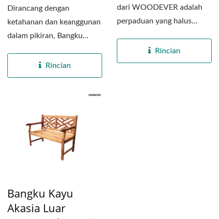
dari WOODEVER adalah
Dirancang dengan
perpaduan yang halus
ketahanan dan keanggunan
antara kenyamanan,
dalam pikiran, Bangku
kerajinan,...
Goyang Kayu CR09 dari
Rincian
WOODEVER...
Rincian
Bangku Kayu
Akasia Luar