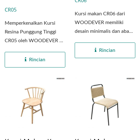
CR06
CR05
Kursi makan CR06 dari
WOODEVER memiliki
Memperkenalkan Kursi
desain minimalis dan abadi
Resina Punggung Tinggi
yang dengan sempurna
CR05 oleh WOODEVER –
berpadu...
perpaduan sempurna
Rincian
antara...
Rincian