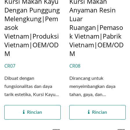
Kursi Makan Kayu
Kursi Makan
Dengan Punggung
Anyaman Resin
Melengkung|Pem
Luar
Asok
Ruangan|Pemaso
Vietnam|Produksi
K Vietnam|Pabrik
Vietnam|OEM/OD
Vietnam|OEM/OD
M
M
CR07
CR08
Dibuat dengan
Dirancang untuk
fungsionalitas dan daya
menyeimbangkan daya
tarik estetika, Kursi Kayu
tahan, gaya, dan
Punggung Melengkung
kenyamanan, Kursi Makan
CR07 oleh...
Outdoor CR08 oleh...
Rincian
Rincian