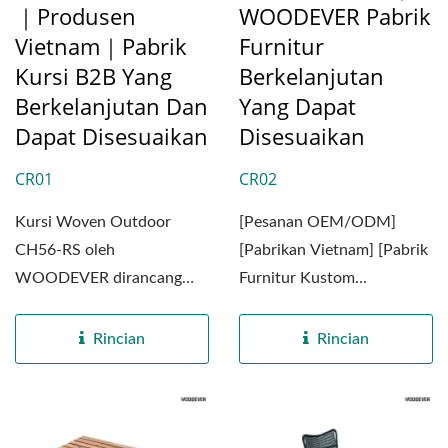
｜Produsen
WOODEVER Pabrik
Vietnam｜Pabrik
Furnitur
Kursi B2B Yang
Berkelanjutan
Berkelanjutan Dan
Yang Dapat
Dapat Disesuaikan
Disesuaikan
CR01
CR02
Kursi Woven Outdoor
[Pesanan OEM/ODM]
CH56-RS oleh
[Pabrikan Vietnam] [Pabrik
WOODEVER dirancang
Furnitur Kustom
untuk gaya dan ketahanan.
Berkelanjutan] [Pemasok
Terbuat dari...
Furnitur...
Rincian
Rincian