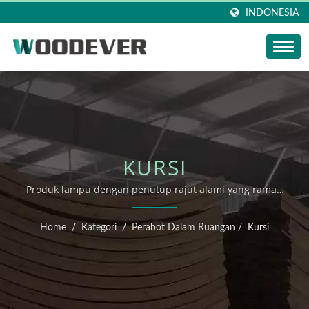
INDONESIA
KURSI
Produk lampu dengan penutup rajut alami yang ramah
lingkungan bersertifikat FSC dari pabrik rajutan rumah
di Vietnam dengan layanan kustomisasi fleksibel satu
Home
/
Kategori
/
Perabot Dalam Ruangan
/
Kursi
atap.