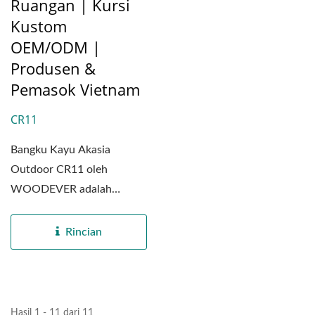
Ruangan | Kursi
Kustom
OEM/ODM |
Produsen &
Pemasok Vietnam
CR11
Bangku Kayu Akasia
Outdoor CR11 oleh
WOODEVER adalah
kombinasi yang sangat baik
antara kerajinan...
Rincian
Hasil 1 - 11 dari 11