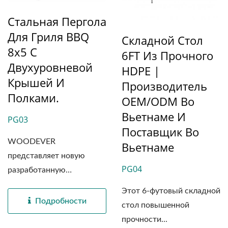
Стальная Пергола
Для Гриля BBQ
Складной Стол
8x5 С
6FT Из Прочного
Двухуровневой
HDPE |
Крышей И
Производитель
Полками.
OEM/ODM Во
Вьетнаме И
PG03
Поставщик Во
WOODEVER
Вьетнаме
представляет новую
PG04
разработанную
металлическую...
Этот 6-футовый складной
Подробности
стол повышенной
прочности...