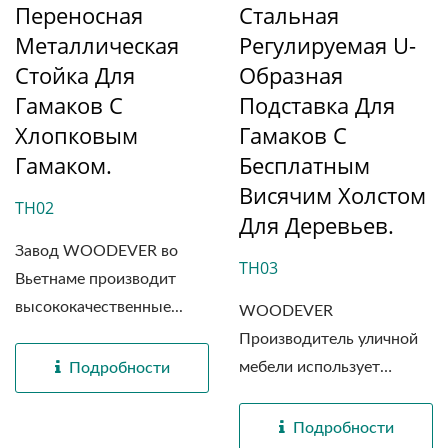
Переносная
Стальная
Металлическая
Регулируемая U-
Стойка Для
Образная
Гамаков С
Подставка Для
Хлопковым
Гамаков С
Гамаком.
Бесплатным
Висячим Холстом
TH02
Для Деревьев.
Завод WOODEVER во
TH03
Вьетнаме производит
высококачественные...
WOODEVER
Производитель уличной
мебели использует
Подробности
высококачественные...
Подробности