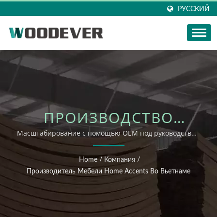
РУССКИЙ
ПРОИЗВОДСТВО
УЛИЧНОЙ МЕБЕЛИ ВО
Масштабирование с помощью OEM под руководством
Тайваня и производством во Вьетнаме
ВЬЕТНАМЕ (WOODEVER
Home
/
Компания
/
ШТАБ-КВАРТИРА НА
Производитель Мебели Home Accents Во Вьетнаме
ТАЙВАНЕ)