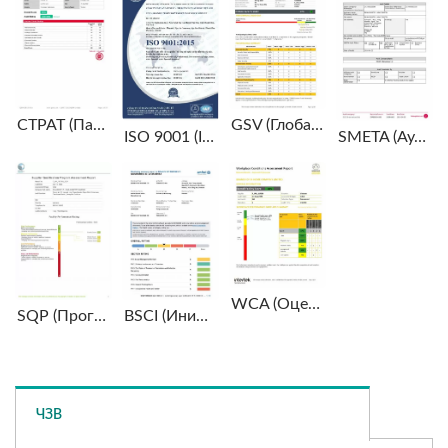
CTPAT (Партнерство таможни и торговли против терроризма): Сертификация безопасности цепочки поставок, направленная на повышение безопасности цепочки поставок для предотвращения терроризма и незаконной контрабанды.
GSV (Глобальная проверка безопасности): Глобальная проверка безопасности цепочки поставок, которая оценивает безопасность цепочки поставок для предотвращения незаконной деятельности и обеспечения безопасного обращения товаров.
ISO 9001 (ISO, Международная организация по стандартизации): Самый широко применяемый стандарт управления качеством в мире, направленный на постоянное улучшение качества продукции и услуг, повышение удовлетворенности клиентов и укрепление внутреннего управления организацией.
SMETA (Аудит этической торговли членов Sedex): Аудит, соответствующий требованиям нескольких международных розничных брендов, направленный на снижение операционных рисков и расширение рыночных возможностей.
WCA (Оценка условий труда): Оценка условий труда для обеспечения соответствия стандартам охраны труда и здоровья.
SQP (Программа квалификации поставщиков): Программа, разработанная для обеспечения качества продукции и стабильности поставок.
BSCI (Инициатива по социальной ответственности бизнеса): Стандарт аудита социальной ответственности, который гарантирует, что производители в цепочке поставок соответствуют международным стандартам социальной ответственности.
ЧЗВ