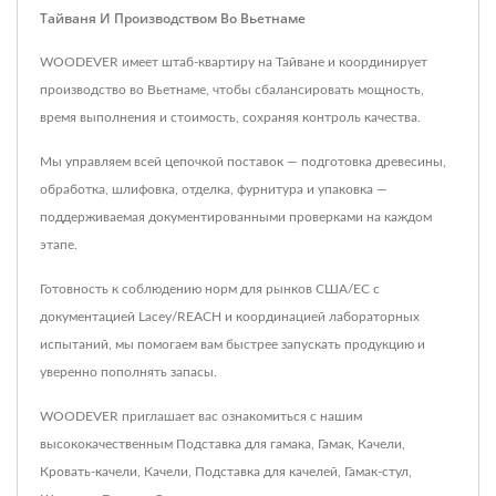
Тайваня И Производством Во Вьетнаме
WOODEVER имеет штаб-квартиру на Тайване и координирует
производство во Вьетнаме, чтобы сбалансировать мощность,
время выполнения и стоимость, сохраняя контроль качества.
Мы управляем всей цепочкой поставок — подготовка древесины,
обработка, шлифовка, отделка, фурнитура и упаковка —
поддерживаемая документированными проверками на каждом
этапе.
Готовность к соблюдению норм для рынков США/ЕС с
документацией Lacey/REACH и координацией лабораторных
испытаний, мы помогаем вам быстрее запускать продукцию и
уверенно пополнять запасы.
WOODEVER приглашает вас ознакомиться с нашим
высококачественным
Подставка для гамака
,
Гамак
,
Качели
,
Кровать-качели
,
Качели
,
Подставка для качелей
,
Гамак-стул
,