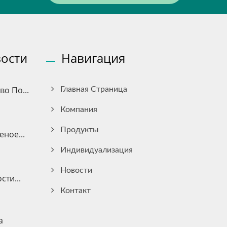
ости
Навигация
о По...
Главная Страница
Компания
Продукты
ное...
Индивидуализация
Новости
ти...
Контакт
а