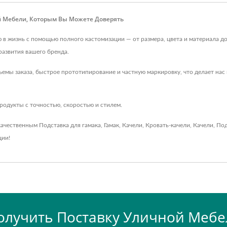
й Мебели, Которым Вы Можете Доверять
жизнь с помощью полного кастомизации — от размера, цвета и материала до 
азвития вашего бренда.
емы заказа, быстрое прототипирование и частную маркировку, что делает на
родукты с точностью, скоростью и стилем.
качественным
Подставка для гамака
,
Гамак
,
Качели
,
Кровать-качели
,
Качели
,
Под
ции!
олучить Поставку Уличной Мебе