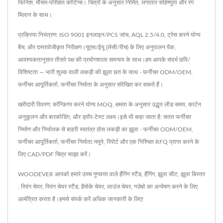
फिनिश: मौसम-परिक्षित कोटिंग्स। चित्रों के अनुसार निर्मित, लगातार सहिष्णुता और रंग
मिलान के साथ।
प्रक्रिया नियंत्रण: ISO 9001 इनलाइन/PCS जांच, AQL 2.5/4.0, ट्रेस करने योग्य
बैच, और दस्तावेजीकृत निरीक्षण।यूएस/ईयू (लेसी/रीच) के लिए अनुपालन पैक,
आवश्यकतानुसार तीसरे पक्ष की प्रयोगशाला समन्वय के साथ।हम आपके संदर्भ छवि/
विशिष्टता — भारी शुल्क वाली लकड़ी की झूला छत के साथ - फर्नीचर ODM/OEM,
फर्नीचर आपूर्तिकर्ता, फर्नीचर निर्माता के अनुसार संरेखित कर सकते हैं।
खरीदारी विवरण: कॉन्फ़िगर करने योग्य MOQ, क्षमता के अनुसार उद्धृत लीड समय, कार्टन
अनुकूलन और बारकोडिंग, और ड्रॉप-टेस्ट लक्ष्य।इसे भी कहा जाता है: सतत फर्नीचर
निर्माण और निर्यातक से बाहरी स्वतंत्र ठोस लकड़ी का झूला - फर्नीचर ODM/OEM,
फर्नीचर आपूर्तिकर्ता, फर्नीचर निर्माता.नमूने, रिपोर्ट और एक निश्चित RFQ प्राप्त करने के
लिए CAD/PDF चित्र साझा करें।
WOODEVER आपको हमारे उच्च गुणवत्ता वाले
हैंगिंग स्टैंड
,
हैंगिंग
,
झूला सीट
,
झूला बिस्तर
,
स्विंग चेयर
,
स्विंग चेयर स्टैंड
,
हैमोके चेयर
,
लाउंज चेयर
,
गज़ेबो
का अन्वेषण करने के लिए
आमंत्रित करता है।
हमसे संपर्क करें
अधिक जानकारी के लिए!