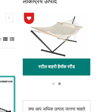
लोकप्रिय उत्पाद
ा:
गोला
धा
स्टील बाहरी हैमॉक स्टैंड
क्या आप अधिक उत्पाद जानना चाहते