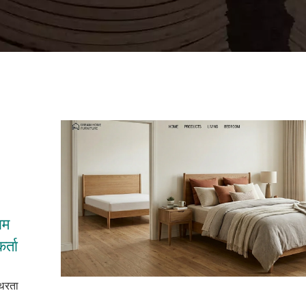
ाम
्ता
थिरता