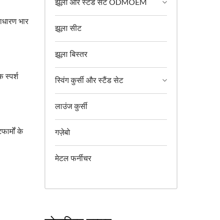
झूला और स्टैंड सेट ODMOEM
साधारण भार
झूला सीट
झूला बिस्तर
 स्पर्श
स्विंग कुर्सी और स्टैंड सेट
लाउंज कुर्सी
ार्मों के
गज़ेबो
मेटल फर्नीचर