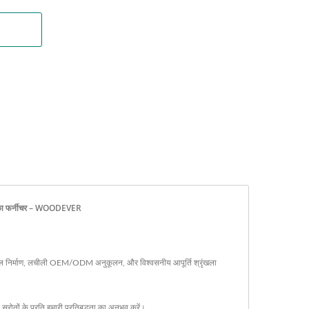
चे का फर्नीचर – WOODEVER
नुकूल निर्माण, लचीली OEM/ODM अनुकूलन, और विश्वसनीय आपूर्ति श्रृंखला
रोतों के प्रति हमारी प्रतिबद्धता का अनुभव करें।