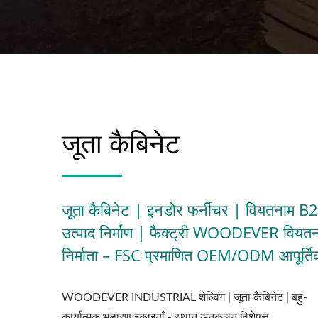
जूता कैबिनेट
जूता कैबिनेट | इनडोर फर्नीचर | वियतनाम B
उत्पाद निर्माण | फैक्ट्री WOODEVER वियत
निर्माता – FSC प्रमाणित OEM/ODM आपूर्तिकर
WOODEVER INDUSTRIAL शेल्विंग | जूता कैबिनेट | बहु-
कार्यात्मक भंडारण इकाइयाँ - स्थान अनुकूलन विशेषज्ञ