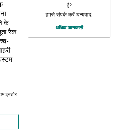
िक
हैं?
िना
हमसे संपर्क करें धन्यवाद!
े के
अधिक जानकारी
ूता रैक
च्च-
ाहरी
स्टम
म इनडोर