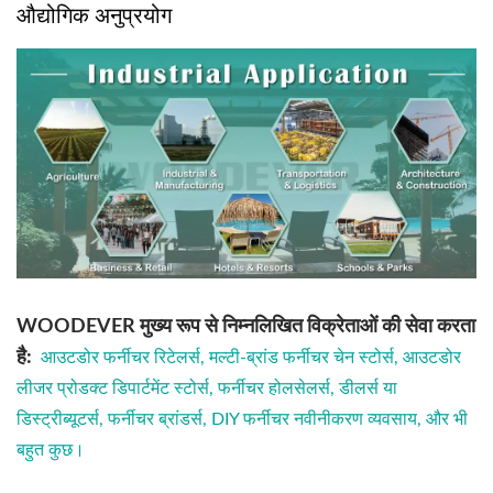
औद्योगिक अनुप्रयोग
WOODEVER मुख्य रूप से निम्नलिखित विक्रेताओं की सेवा करता
है:
आउटडोर फर्नीचर रिटेलर्स, मल्टी-ब्रांड फर्नीचर चेन स्टोर्स, आउटडोर
लीजर प्रोडक्ट डिपार्टमेंट स्टोर्स, फर्नीचर होलसेलर्स, डीलर्स या
डिस्ट्रीब्यूटर्स, फर्नीचर ब्रांडर्स, DIY फर्नीचर नवीनीकरण व्यवसाय, और भी
बहुत कुछ।