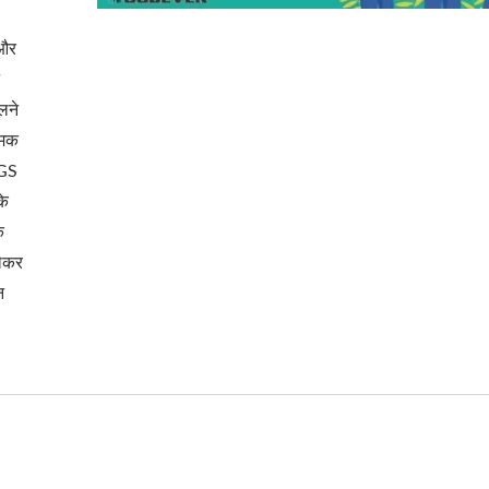
 और
लने
धातु समायोज्य सूर्य छाया पेर्
स्टील बाहरी हैमॉक स्टैंड
त्मक
SGS
के
े
लेकर
न