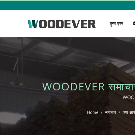
मुख पृष्ठ
WOODEVER समाचार अप
बहुत कम होती है? यह 
WOODEV
Home
/
समाचार
/
क्या आप