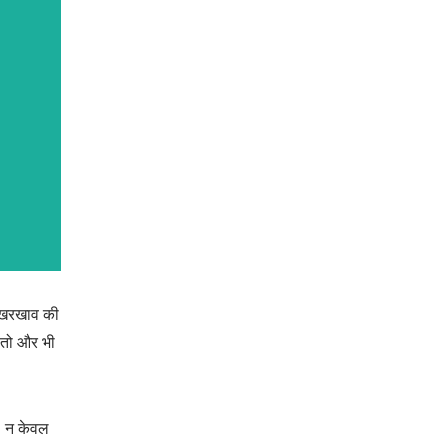
द रखरखाव की
ं तो और भी
, न केवल