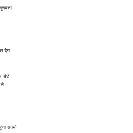
ुणवत्ता
र देगा,
पोंछें
 से
हुंचा सकते