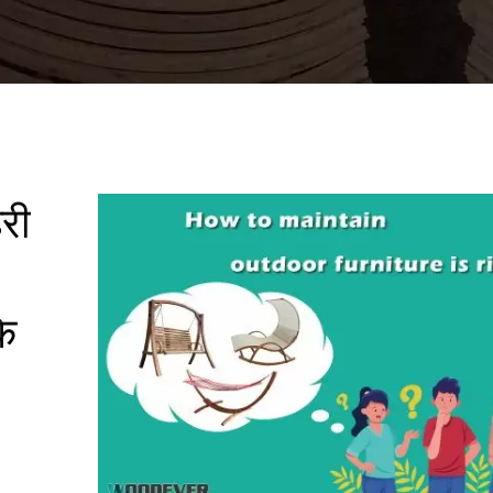
री
कि