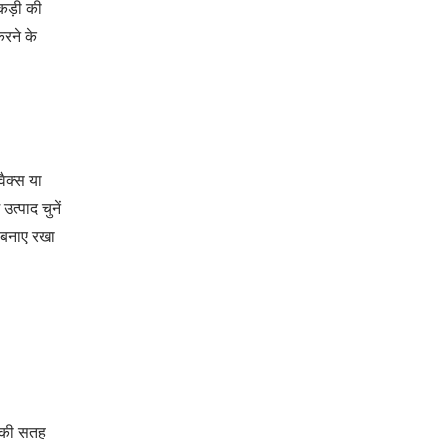
लकड़ी की
रने के
वैक्स या
्पाद चुनें
 बनाए रखा
ी की सतह