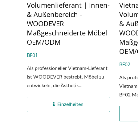
Volumenlieferant | Innen-
Viet
& Außenbereich -
Volum
WOODEVER
& Auß
Maßgeschneiderte Möbel
WOOD
OEM/ODM
Maßge
OEM
BF01
BF02
Als professioneller Vietnam-Lieferant
ist WOODEVER bestrebt, Möbel zu
Als prof
entwickeln, die Ästhetik...
Vietnam
BF02 Meta
Einzelheiten