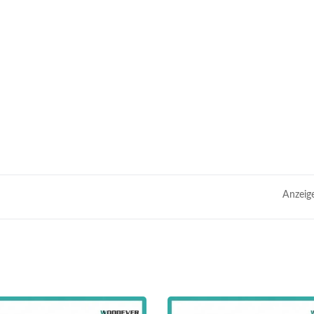
Anzeig
Metall Verstellbar
Stahl
Sonnenblende Pergo
tenhängemattenständer