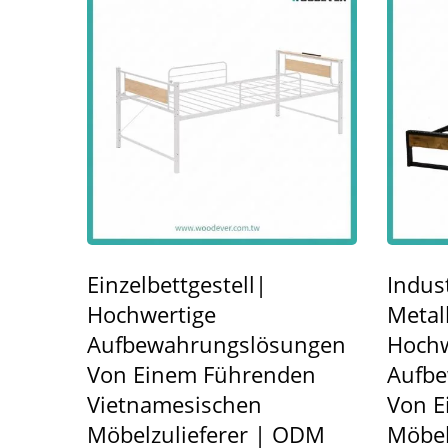
Einzelbettgestell|
Indust
Hochwertige
Metal
Aufbewahrungslösungen
Hochw
Von Einem Führenden
Aufb
Vietnamesischen
Von E
Möbelzulieferer | ODM
Möbel