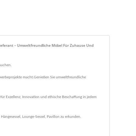
ieferant – Umweltfreundliche Möbel Für Zuhause Und
suchen.
tgewerbeprojekte macht.Genießen Sie umweltfreundliche
ür Exzellenz, Innovation und ethische Beschaffung in jedem
,
Hängesessel
,
Lounge-Sessel
,
Pavillon
zu erkunden.