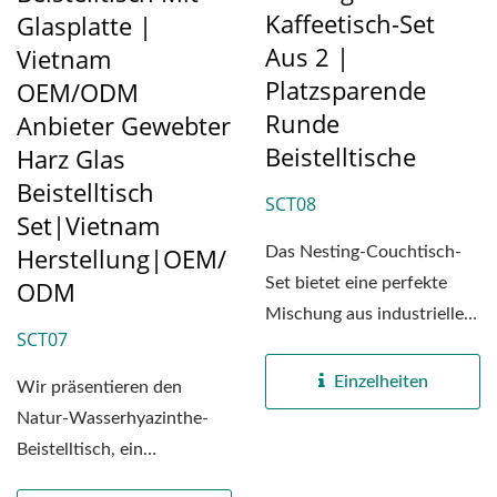
Kaffeetisch-Set
Glasplatte |
Aus 2 |
Vietnam
Platzsparende
OEM/ODM
Runde
Anbieter Gewebter
Beistelltische
Harz Glas
Beistelltisch
SCT08
Set|Vietnam
Herstellung|OEM/
Das Nesting-Couchtisch-
Set bietet eine perfekte
ODM
Mischung aus industriellem
SCT07
Charme und moderner...
Einzelheiten
Wir präsentieren den
Natur-Wasserhyazinthe-
Beistelltisch, ein
handgefertigtes