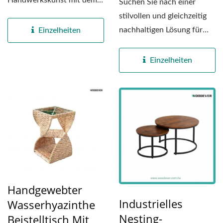
Suchen Sie nach einer
runden Beistelltisch, der
stilvollen und gleichzeitig
fachmännisch...
nachhaltigen Lösung für
Einzelheiten
Ihre Möbelkollektion?...
Einzelheiten
Handgewebter
Industrielles
Wasserhyazinthe
Nesting-
Beistelltisch Mit