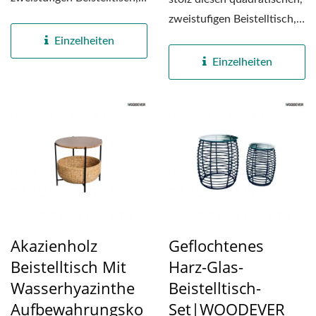
der aus strapazierfähigem...
zweistufigen Beistelltisch,
der aus strapazierfähigem...
Einzelheiten
Einzelheiten
Akazienholz
Geflochtenes
Beistelltisch Mit
Harz-Glas-
Wasserhyazinthe
Beistelltisch-
Aufbewahrungsko
Set|WOODEVER