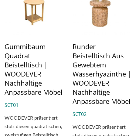
Gummibaum
Runder
Quadrat
Beistelltisch Aus
Beistelltisch |
Gewebtem
WOODEVER
Wasserhyazinthe |
Nachhaltige
WOODEVER
Anpassbare Möbel
Nachhaltige
Anpassbare Möbel
SCT01
SCT02
WOODEVER präsentiert
stolz diesen quadratischen,
WOODEVER präsentiert
zweistufigen Beistelltisch,
stolz diesen quadratischen,