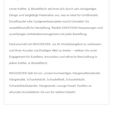
Unser Kaffee- & Beistelltisch zeichnet sich durch sein einzigartiges
Design und langlebige Materialien aus, was es ideal für Großhandel,
Einzelhandel oder Gastgewerbeprojekte macht.Genießen Sie
umweltfreundliche Herstellung, flexible OEM/ODM-Anpassungen und
zuverlässiges Lieferkettenmanagement mit jeder Bestellung.
Partnerschaft mit WOODEVER, um Ihr Produktangebot zu verbessern
und Ihren Kunden nachhaltigen Wert zu bieten – erleben Sie unser
Engagement für Exzellenz, Innovation und ethische Beschaffung in
jedem Kaffee- & Beistelltisch.
WOODEVER lädt Sie ein, unsere hochwertigen
Hängemattenständer
,
Hängematte
,
Schaukelstuhl
,
Schaukelbett
,
Schaukelstuhl
,
Schaukelstuhlständer
,
Hängesessel
,
Lounge-Sessel
,
Pavillon
zu
erkunden.
Kontaktieren Sie uns
für weitere Details!