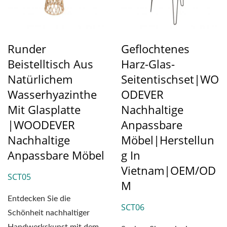
Runder
Geflochtenes
Beistelltisch Aus
Harz-Glas-
Natürlichem
Seitentischset|WO
Wasserhyazinthe
ODEVER
Mit Glasplatte
Nachhaltige
|WOODEVER
Anpassbare
Nachhaltige
Möbel|Herstellun
Anpassbare Möbel
G In
Vietnam|OEM/OD
SCT05
M
Entdecken Sie die
SCT06
Schönheit nachhaltiger
Handwerkskunst mit dem