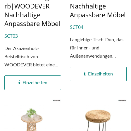
Rb|WOODEVER
Nachhaltige
Nachhaltige
Anpassbare Möbel
Anpassbare Möbel
SCT04
SCT03
Langlebige Tisch-Duo, das
für Innen- und
Der Akazienholz-
Außenanwendungen
Beistelltisch von
gefertigt ist. Die
WOODEVER bietet eine
Kombination...
perfekte Balance zwischen
Einzelheiten
elegantem...
Einzelheiten