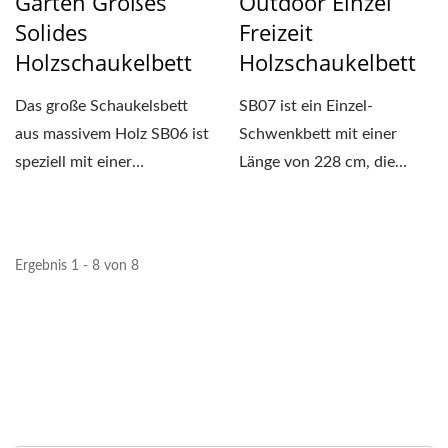
Garten Großes
Outdoor Einzel
Solides
Freizeit
Holzschaukelbett
Holzschaukelbett
Das große Schaukelsbett
SB07 ist ein Einzel-
aus massivem Holz SB06 ist
Schwenkbett mit einer
speziell mit einer
Länge von 228 cm, die
Kreuzstruktur an der
Halterung besteht aus
Unterseite...
massivem...
Ergebnis 1 - 8 von 8