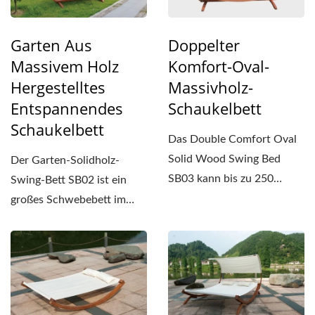
Garten Aus
Doppelter
Massivem Holz
Komfort-Oval-
Hergestelltes
Massivholz-
Entspannendes
Schaukelbett
Schaukelbett
Das Double Comfort Oval
Solid Wood Swing Bed
Der Garten-Solidholz-
SB03 kann bis zu 250
Swing-Bett SB02 ist ein
Kilogramm (etwa 551
großes Schwebebett im
Pfund)...
Stil, mit einer Länge...