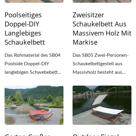
Poolseitiges
Zweisitzer
Doppel-DIY
Schaukelbett Aus
Langlebiges
Massivem Holz Mit
Schaukelbett
Markise
Das Rohmaterial des SB04
Das SB05 Zwei-Personen-
Poolside Doppel-DIY
Schaukelbettgestell aus
langlebigen Schwebebettes
Massivholz besteht aus
besteht aus massivem...
massivem Holz mit hoher...