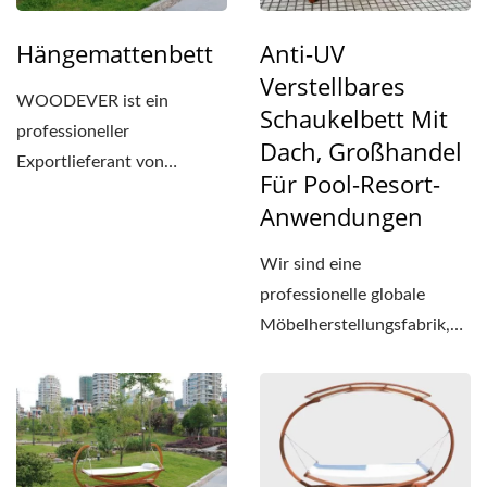
Hängemattenbett
Anti-UV
Verstellbares
WOODEVER ist ein
Schaukelbett Mit
professioneller
Dach, Großhandel
Exportlieferant von
Für Pool-Resort-
Gartenmöbeln aus Holz.
Anwendungen
Der Rahmen des
Holzschaukelbettes...
Wir sind eine
professionelle globale
Möbelherstellungsfabrik,
die sich der Bereitstellung...