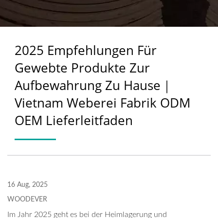
ZU HAUSE｜VIETNAM
WEBEREI FABRIK ODM
2025 Empfehlungen Für
OEM LIEFERLEITFADEN
Gewebte Produkte Zur
Aufbewahrung Zu Hause｜
Vietnam Weberei Fabrik ODM
OEM Lieferleitfaden
16 Aug, 2025
WOODEVER
Im Jahr 2025 geht es bei der Heimlagerung und