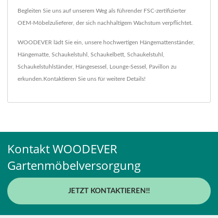
Begleiten Sie uns auf unserem Weg als führender FSC-zertifizierter
OEM-Möbelzulieferer, der sich nachhaltigem Wachstum verpflichtet.
WOODEVER lädt Sie ein, unsere hochwertigen
Hängemattenständer
,
Hängematte
,
Schaukelstuhl
,
Schaukelbett
,
Schaukelstuhl
,
Schaukelstuhlständer
,
Hängesessel
,
Lounge-Sessel
,
Pavillon
zu
erkunden.
Kontaktieren Sie uns
für weitere Details!
Kontakt WOODEVER
Gartenmöbelversorgung
JETZT KONTAKTIEREN!!