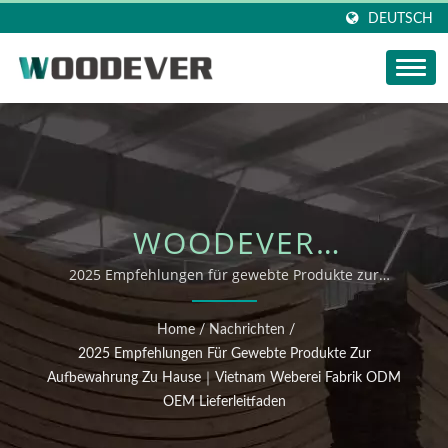
DEUTSCH
WOODEVER
NACHRICHTEN-
2025 Empfehlungen für gewebte Produkte zur
Aufbewahrung zu Hause｜Vietnam Weberei Fabrik ODM
UPDATE: 2025
OEM Lieferleitfaden
Home
/
Nachrichten
/
EMPFEHLUNGEN FÜR
2025 Empfehlungen Für Gewebte Produkte Zur
Aufbewahrung Zu Hause｜Vietnam Weberei Fabrik ODM
GEWEBTE PRODUKTE
OEM Lieferleitfaden
ZUR AUFBEWAHRUNG