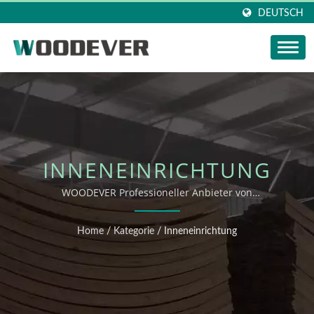
DEUTSCH
INNENEINRICHTUNG
WOODEVER Professioneller Anbieter von
Wohnaccessoires aus Vietnam – One-Stop OEM & ODM
Lösung für die Produktion von geflochtenen Körben
Home
/
Kategorie
/
Inneneinrichtung