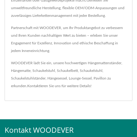
Einzelhandel oder Gastgewerbeprojekte macht.Genießen Sie
umweltfreundliche Herstellung, flexible OEM/ODM-Anpassungen und
zuverlässiges Lieferkettenmanagement mit jeder Bestellung.
Partnerschaft mit WOODEVER, um Ihr Produktangebot zu verbessern
und Ihren Kunden nachhaltigen Wert zu bieten – erleben Sie unser
Engagement für Exzellenz, Innovation und ethische Beschaffung in
jedem Inneneinrichtung.
WOODEVER lädt Sie ein, unsere hochwertigen
Hängemattenständer
,
Hängematte
,
Schaukelstuhl
,
Schaukelbett
,
Schaukelstuhl
,
Schaukelstuhlständer
,
Hängesessel
,
Lounge-Sessel
,
Pavillon
zu
erkunden.
Kontaktieren Sie uns
für weitere Details!
Kontakt WOODEVER