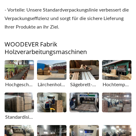
- Vorteile: Unsere Standardverpackungslinie verbessert die
Verpackungseffizienz und sorgt für die sichere Lieferung
Ihrer Produkte an ihr Ziel.
WOODEVER Fabrik
Holzverarbeitungsmaschinen
Hochgeschwindigkeitsbohrmaschine.
Lärchenholz-Zuführbereich.
Sägebrett-Ausrüstungstisch.
Hochtemperatur-Heißpressformmaschine, Pressform-Bogenhalter.
Standardisierte Verpackungslinie, hohe Versandkosten.