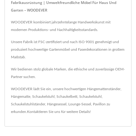
Fabrikausrüstung | Umweltfreundliche Möbel Für Haus Und
Garten – WOODEVER
WOODEVER kombiniert jahrzehntelange Handwerkskunst mit
modernen Produktions- und Nachhaltigkeitsstandards.
Unsere Fabrik ist FSC-zertifiziert und nach ISO 9001 genehmigt und
produziert hochwertige Gartenmöbel und Faserdekorationen in großem
Maßstab.
Wir bedienen stolz globale Marken, die ethische und zuverlässige OEM-
Partner suchen.
WOODEVER lädt Sie ein, unsere hochwertigen
Hängemattenständer
,
Hängematte
,
Schaukelstuhl
,
Schaukelbett
,
Schaukelstuhl
,
Schaukelstuhlständer
,
Hängesessel
,
Lounge-Sessel
,
Pavillon
zu
erkunden.
Kontaktieren Sie uns
für weitere Details!