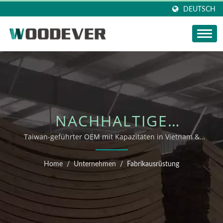
DEUTSCH
NACHHALTIGE
OUTDOOR-MÖBEL FÜR
Taiwan-geführter OEM mit Kapazitäten in Vietnam &
China – WOODEVER
EINZELHANDEL &
Home
/
Unternehmen
/
Fabrikausrüstung
GASTGEWERBE –
WOODEVER