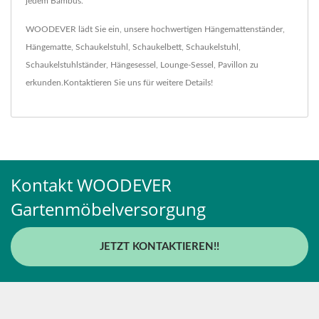
jedem Bambus.
WOODEVER lädt Sie ein, unsere hochwertigen
Hängemattenständer
,
Hängematte
,
Schaukelstuhl
,
Schaukelbett
,
Schaukelstuhl
,
Schaukelstuhlständer
,
Hängesessel
,
Lounge-Sessel
,
Pavillon
zu
erkunden.
Kontaktieren Sie uns
für weitere Details!
Kontakt WOODEVER
Gartenmöbelversorgung
JETZT KONTAKTIEREN!!