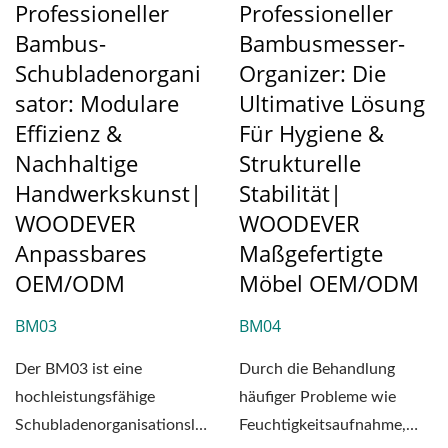
Professioneller
Professioneller
Bambus-
Bambusmesser-
Schubladenorgani
Organizer: Die
Sator: Modulare
Ultimative Lösung
Effizienz &
Für Hygiene &
Nachhaltige
Strukturelle
Handwerkskunst|
Stabilität|
WOODEVER
WOODEVER
Anpassbares
Maßgefertigte
OEM/ODM
Möbel OEM/ODM
BM03
BM04
Der BM03 ist eine
Durch die Behandlung
hochleistungsfähige
häufiger Probleme wie
Schubladenorganisationslösung,
Feuchtigkeitsaufnahme,