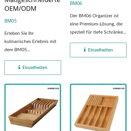
BM06
OEM/ODM
Der BM06 Organizer ist
BM05
eine Premium-Lösung, die
speziell für tiefe Schränke
Erleben Sie Ihr
in modernen...
kulinarisches Erlebnis mit
dem BM05
Einzelheiten
Bambusschneidebrett.
Hergestellt aus 100%...
Einzelheiten