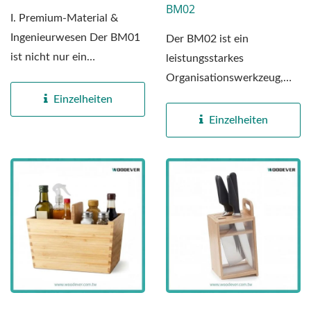
BM02
I. Premium-Material &
Ingenieurwesen Der BM01
Der BM02 ist ein
ist nicht nur ein
leistungsstarkes
Möbelstück; er ist das
Organisationswerkzeug,
Ergebnis...
das entwickelt wurde, um
Einzelheiten
die Abläufe...
Einzelheiten