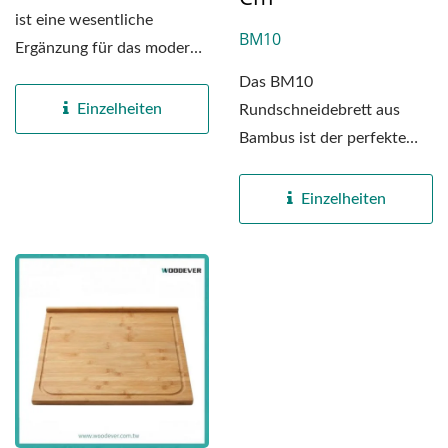
ist eine wesentliche
BM10
Ergänzung für das moderne
Zuhause. Hergestellt...
Das BM10
Einzelheiten
Rundschneidebrett aus
Bambus ist der perfekte
Begleiter für
minimalistische Küchen...
Einzelheiten