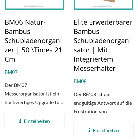
BM06 Natur-
Elite Erweiterbarer
Bambus-
Bambus-
Schubladenorgani
Schubladenorgani
Zer | 50 \times 21
Sator | Mit
Cm
Integriertem
Messerhalter
BM07
BM08
Der BM07
Messerorganisator ist ein
Der BM08 ist die
hochwertiges Upgrade für
endgültige Antwort auf die
jede moderne Küche.
Frustration von
Hergestellt...
Organisatoren, die nie ganz
Einzelheiten
passen....
Einzelheiten