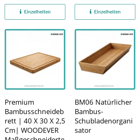
die nahtlos in moderne...
Schimmel und
Verformung...
Einzelheiten
Einzelheiten
Premium
BM06 Natürlicher
Bambusschneideb
Bambus-
Rett | 40 X 30 X 2,5
Schubladenorgani
Cm| WOODEVER
Sator
Maßgeschneiderte