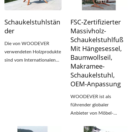
Schaukelstuhlstän
FSC-Zertifizierter
Der
Massivholz-
Schaukelstuhlfuß
Die von WOODEVER
Mit Hängesessel,
verwendeten Holzprodukte
Baumwollseil,
sind vom Internationalen
Makramee-
Rat für nachhaltige
Schaukelstuhl,
Forstwirtschaft...
OEM-Anpassung
WOODEVER ist als
führender globaler
Anbieter von Möbel-
Schaukelstühlen darauf
spezialisiert,...