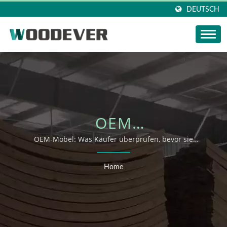
DEUTSCH
OEM
SCHAUKELSTUHLSTÄNDE
OEM-Möbel: Was Käufer überprüfen, bevor sie
OEM/ODM-Unterstützung anfordern
| WOODEVER
Home
OUTDOOR-
KOLLEKTIONEN