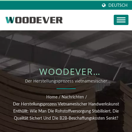
DEUTSCH
WOODEVER
NACHRICHTEN-
Der Herstellungsprozess vietnamesischer
Handwerkskunst enthüllt: Wie man die
UPDATE: DER
Rohstoffversorgung stabilisiert, die Qualität sichert und
Home
/
Nachrichten
/
die B2B-Beschaffungskosten senkt?
HERSTELLUNGSPROZESS
Der Herstellungsprozess Vietnamesischer Handwerkskunst
Enthüllt: Wie Man Die Rohstoffversorgung Stabilisiert, Die
VIETNAMESISCHER
Qualität Sichert Und Die B2B-Beschaffungskosten Senkt?
HANDWERKSKUNST