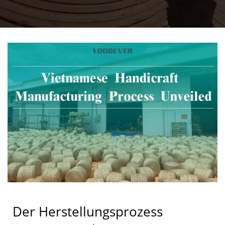
ENTHÜLLT: WIE MAN
DIE
ROHSTOFFVERSORGUNG
STABILISIERT, DIE
QUALITÄT SICHERT
UND DIE B2B-
BESCHAFFUNGSKOSTEN
SENKT?
Der Herstellungsprozess