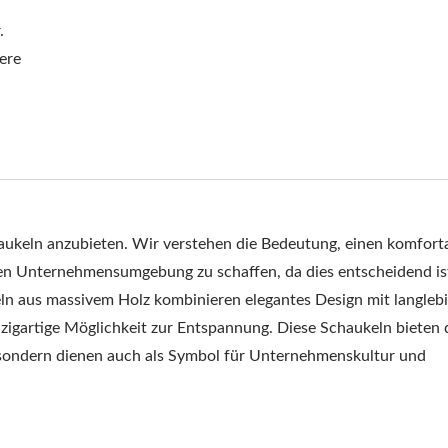
.
ere
keln anzubieten. Wir verstehen die Bedeutung, einen komfort
igen Unternehmensumgebung zu schaffen, da dies entscheidend is
ln aus massivem Holz kombinieren elegantes Design mit langleb
zigartige Möglichkeit zur Entspannung. Diese Schaukeln bieten
 sondern dienen auch als Symbol für Unternehmenskultur und
Metall Verstellbare
Stahl
onnenblende Pergola
Gartenhängemattenst