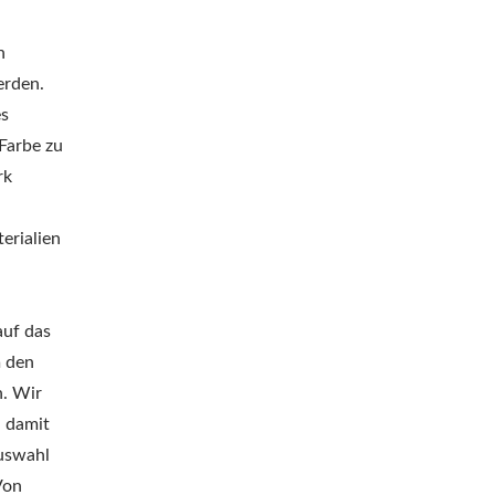
n
erden.
es
Farbe zu
rk
erialien
auf das
m den
n. Wir
, damit
Auswahl
Von