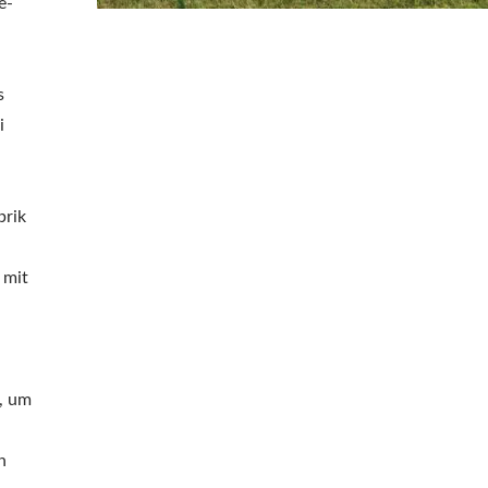
e-
d
s
i
brik
 mit
e, um
n