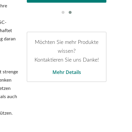
ihre
SC-
chaftet
ig daran
Möchten Sie mehr Produkte
wissen?
Kontaktieren Sie uns Danke!
Mehr Details
t strenge
denken
etzen
als auch
ützen.