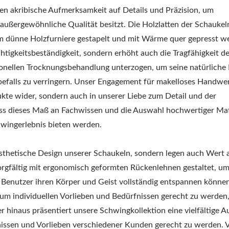
gen akribische Aufmerksamkeit auf Details und Präzision, um
 außergewöhnliche Qualität besitzt. Die Holzlatten der Schaukel
em dünne Holzfurniere gestapelt und mit Wärme quer gepresst w
chtigkeitsbeständigkeit, sondern erhöht auch die Tragfähigkeit d
ionellen Trocknungsbehandlung unterzogen, um seine natürliche 
nbefalls zu verringern. Unser Engagement für makelloses Handwe
dukte wider, sondern auch in unserer Liebe zum Detail und der
ass dieses Maß an Fachwissen und die Auswahl hochwertiger Mat
hwingerlebnis bieten werden.
ästhetische Design unserer Schaukeln, sondern legen auch Wert 
sorgfältig mit ergonomisch geformten Rückenlehnen gestaltet, u
 Benutzer ihren Körper und Geist vollständig entspannen könne
m individuellen Vorlieben und Bedürfnissen gerecht zu werden
 hinaus präsentiert unsere Schwingkollektion eine vielfältige 
nissen und Vorlieben verschiedener Kunden gerecht zu werden. 