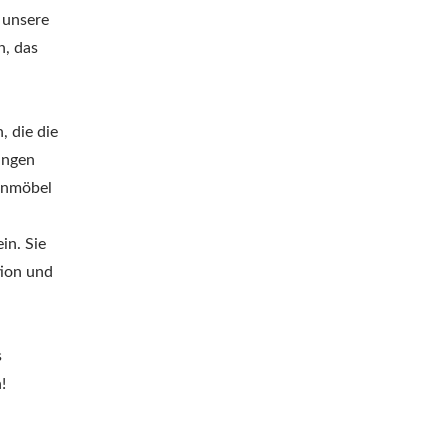
 unsere
n, das
 die die
ungen
tenmöbel
in. Sie
tion und
s
!