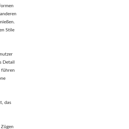
 Formen
m anderen
nießen.
en Stile
enutzer
s Detail
, führen
ene
t, das
n Zügen