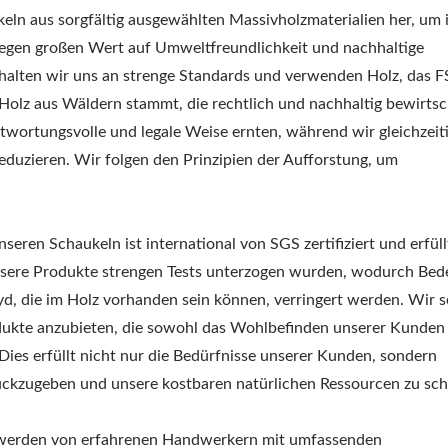
eln aus sorgfältig ausgewählten Massivholzmaterialien her, um 
 legen großen Wert auf Umweltfreundlichkeit und nachhaltige
halten wir uns an strenge Standards und verwenden Holz, das F
das Holz aus Wäldern stammt, die rechtlich und nachhaltig bewirts
twortungsvolle und legale Weise ernten, während wir gleichzeit
eduzieren. Wir folgen den Prinzipien der Aufforstung, um
eren Schaukeln ist international von SGS zertifiziert und erfüll
s unsere Produkte strengen Tests unterzogen wurden, wodurch Be
yd, die im Holz vorhanden sein können, verringert werden. Wir s
dukte anzubieten, die sowohl das Wohlbefinden unserer Kunden 
ies erfüllt nicht nur die Bedürfnisse unserer Kunden, sondern
rückzugeben und unsere kostbaren natürlichen Ressourcen zu sch
 werden von erfahrenen Handwerkern mit umfassenden