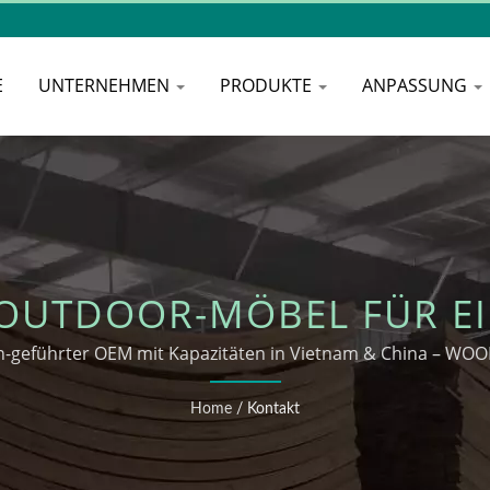
E
UNTERNEHMEN
PRODUKTE
ANPASSUNG
OUTDOOR-MÖBEL FÜR E
ASTGEWERBE – WOODEV
n-geführter OEM mit Kapazitäten in Vietnam & China – WO
Home
/
Kontakt