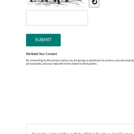
Kontakt | Umweltfreundliche Möbel Für Haus Und Garte