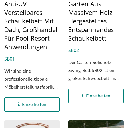
Anti-UV
Garten Aus
Verstellbares
Massivem Holz
Schaukelbett Mit
Hergestelltes
Dach, Großhandel
Entspannendes
Für Pool-Resort-
Schaukelbett
Anwendungen
SB02
SB01
Der Garten-Solidholz-
Swing-Bett SB02 ist ein
Wir sind eine
großes Schwebebett im
professionelle globale
Stil, mit einer Länge...
Möbelherstellungsfabrik,
die sich der Bereitstellung...
Einzelheiten
Einzelheiten