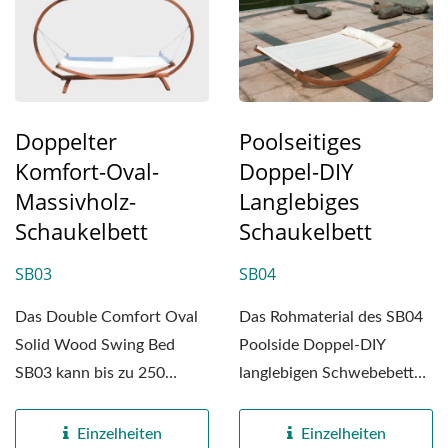
Doppelter
Poolseitiges
Komfort-Oval-
Doppel-DIY
Massivholz-
Langlebiges
Schaukelbett
Schaukelbett
SB03
SB04
Das Double Comfort Oval
Das Rohmaterial des SB04
Solid Wood Swing Bed
Poolside Doppel-DIY
SB03 kann bis zu 250
langlebigen Schwebebettes
Kilogramm (etwa 551
besteht aus massivem...
Pfund)...
Einzelheiten
Einzelheiten