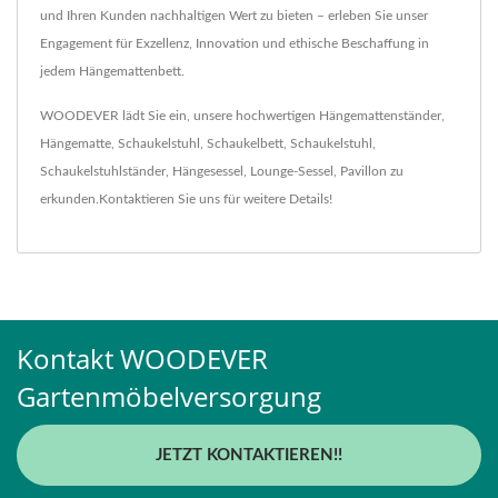
und Ihren Kunden nachhaltigen Wert zu bieten – erleben Sie unser
Engagement für Exzellenz, Innovation und ethische Beschaffung in
jedem Hängemattenbett.
WOODEVER lädt Sie ein, unsere hochwertigen
Hängemattenständer
,
Hängematte
,
Schaukelstuhl
,
Schaukelbett
,
Schaukelstuhl
,
Schaukelstuhlständer
,
Hängesessel
,
Lounge-Sessel
,
Pavillon
zu
erkunden.
Kontaktieren Sie uns
für weitere Details!
Kontakt WOODEVER
Gartenmöbelversorgung
JETZT KONTAKTIEREN!!