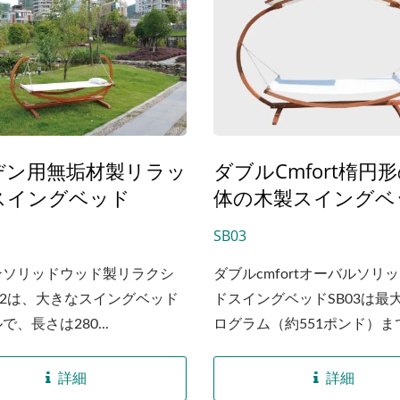
デン用無垢材製リラッ
ダブルCmfort楕円
スイングベッド
体の木製スイングベ
SB03
ンソリッドウッド製リラクシ
ダブルcmfortオーバルソリ
02は、大きなスイングベッド
ドスイングベッドSB03は最大
、長さは280...
ログラム（約551ポンド）ま
ことができ、スイングベッド
バル構造を持っています。工
詳細
詳細
は、ラミネート合板加工技術