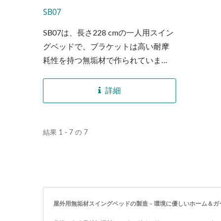
SB07
SB07は、長さ228 cmの一人用スイン
グベッドで、ブラケットは高い耐摩
耗性を持つ無垢材で作られていま
す。...
詳細
結果 1 - 7 の 7
屋外用無垢材スイングベッドの製造 – 環境に優しいホーム＆ガーデ