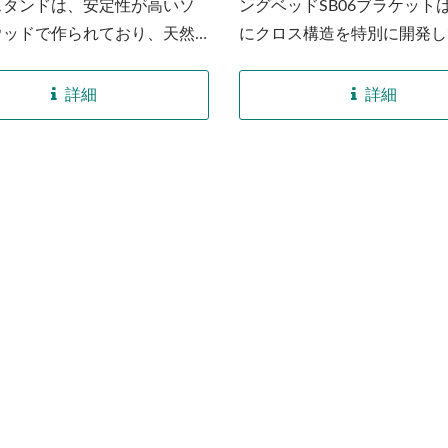
スタンドは、安定性が高いソ
ングベッドSB06ブラケット
ウッドで作られており、天然
にクロス構造を特別に開発し
特性を持っていて、木材が虫
り、スイングベッドフレーム
侵食されるのを防ぎます。...
安定性を強化するために、下
詳細
詳細
の追加のC型木製サポート角
れています。工場では、ラミ
合板技術を使用して木片を交
み重ね、耐荷重強度を高め、
よる膨張や収縮が起こりにく
熱成形設備を通じて曲げブラ
の正確なサイズをプレスして
す。