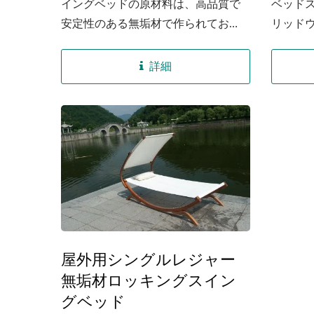
イングベッドの原材料は、高品質で
ベッド
安定性のある無垢材で作られてお
リッド
り、木材ラミネーション合板がアー
樹脂の
ク曲線を形成し、全体の耐荷重能力
によって
詳細
を高め、支持構造をより安定させま
す。...
屋外用シングルレジャー
無垢材ロッキングスイン
グベッド