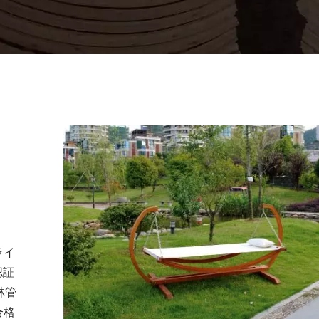
ライ
認証
林管
合格