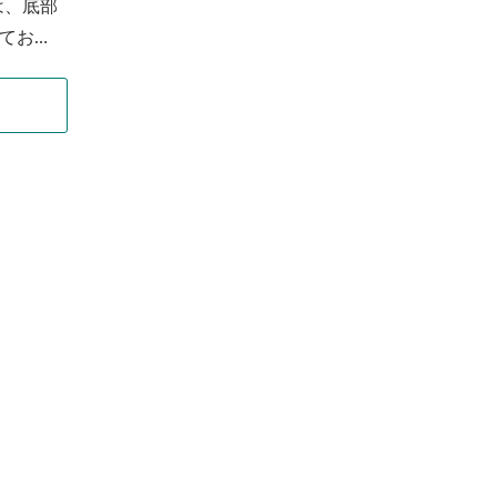
は、底部
てお
構造の
部に4つ
が追加さ
ネート
互に積
温度に
くし、
ケット
いま