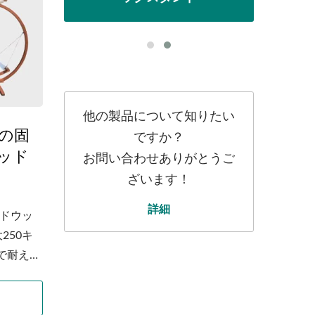
他の製品について知りたい
形の固
ですか？
ッド
お問い合わせありがとうご
ざいます！
詳細
ッドウッ
250キ
で耐える
はオー
場で
を使用