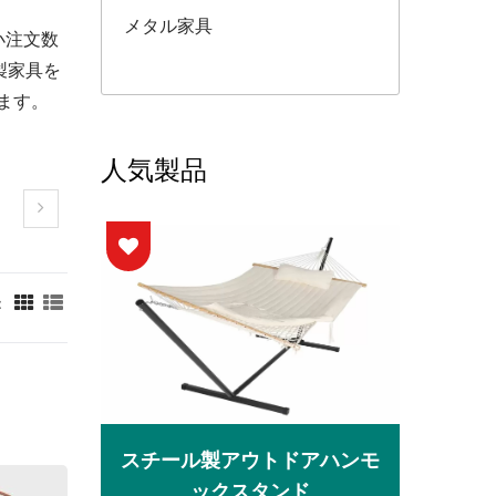
メタル家具
小注文数
製家具を
ます。
人気製品
：
シェー
金属
スチール製アウトドアハンモ
ックスタンド