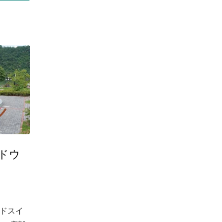
重ねて
増加さ
使用し
縮成形
て完璧
ドウ
ドスイ