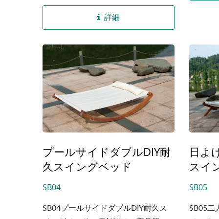
る、プロフェッショナルなグローバ
ル家具製造工場です。...
詳細
プールサイドダブルDIY耐
日よ
久スイングベッド
スイ
SB04
SB05
SB04プールサイドダブルDIY耐久ス
SB05