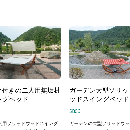
して木材ストリップを交互に
圧縮し、支持強度と荷重力を
せ、その後、高温熱圧機器を
て木材ストリップを正確に圧
し、すべてのアークを制御し
な楕円曲線を実現します。
け付きの二人用無垢材
ガーデン大型ソリッ
ングベッド
ッドスイングベッド
SB06
二人用ソリッドウッドスイング
ガーデンの大型ソリッドウッ